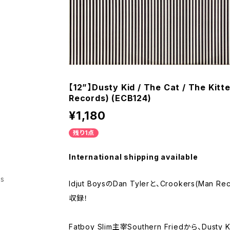
【12”】Dusty Kid / The Cat / The Kitt
Records) (ECB124)
¥1,180
残り1点
International shipping available
ss
Idjut BoysのDan Tylerと、Crookers(Man
収録！
Fatboy Slim主宰Southern Friedから、Dust