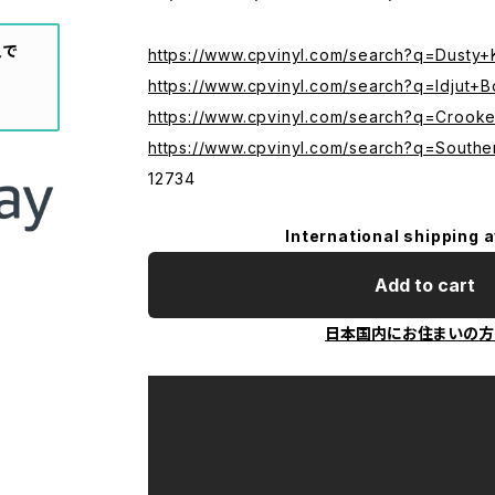
入で
https://www.cpvinyl.com/search?q=Dusty+
https://www.cpvinyl.com/search?q=Idjut+B
https://www.cpvinyl.com/search?q=Crooke
https://www.cpvinyl.com/search?q=Southe
12734
International shipping a
Add to cart
日本国内にお住まいの方