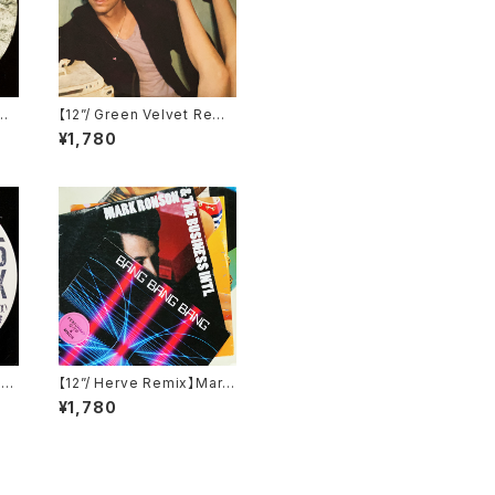
o
【12”/ Green Velvet Remi
x】Tiga / Shoes (Differe
¥1,780
io
nt) (DIFB 1216T)
)
bo)
【12”/ Herve Remix】Mark
Ronson & The Business
¥1,780
Intl / Bang Bang Bang (C
olumbia) (88697741961)