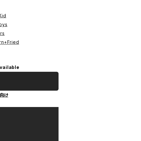
Kid
oys
rs
rn+Fried
vailable
向け