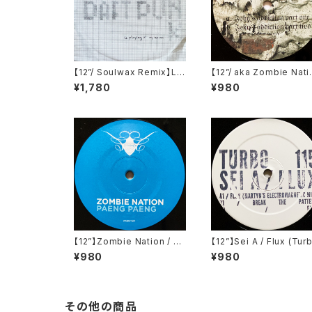
【12”/ Soulwax Remix】LC
【12”/ aka Zombie Nati
D Soundsystem / Daft P
n】John Starlight / Joh
¥1,780
¥980
unk Is Playing At My Ho
n's Addiction (Televis
use (DFA) (dfaemi 2143)
n Records) (TELE-021
【12”】Zombie Nation / Pa
【12”】Sei A / Flux (Tur
eng Paeng (Cocoon Rec
(Turbo 115)
¥980
¥980
ordings) (COR12"017)
その他の商品