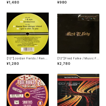
ever (Sunaga T Experienc
Stockholm - Log Island (Pl
¥1,480
¥980
e Remix) (Rhythm Republi
anet Rhythm Records) (PR
c) (RR12-88426)
RLP002)
【12”】Jordan Fields / Rend
【12”】Fred Falke / Music Fo
ezvous E.P. (SSR) (SSR 17
r My Friends (Work It Baby)
¥1,280
¥2,780
6)
(WIB014)