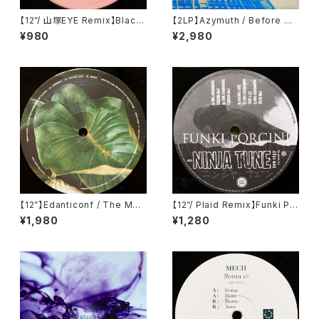
【12”/ 山塚EYE Remix】Black
【2LP】Azymuth / Before We
Dice / Cone Toaster (DFA)
Forget (Far Out Recording
¥980
¥2,980
(dfa 2129)
s) (FARO 046DLP)
【12”】Edanticonf / The Met
【12”/ Plaid Remix】Funki Po
amorphosis Of Plants (Sile
rcini / King Ashabanapal (N
¥1,980
¥1,280
nt Season) (SSV16)
inja Tune) (zen 1237)