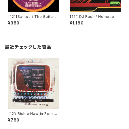
【12”】Santos / The Guitar (F
【12”】DJ Rush / Homecomi
ull House) (FH 002)
ng EP (High Octane Recor
¥380
¥1,180
dings) (HOR 002)
最近チェックした商品
【12”/ Richie Hawtin Remix】
Bomb The Bass Featuring
¥780
Carlton / One To One Relig
ion (Stoned Heights) (12 B