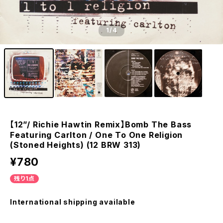
1
/4
【12”/ Richie Hawtin Remix】Bomb The Bass
Featuring Carlton / One To One Religion
(Stoned Heights) (12 BRW 313)
¥780
残り1点
International shipping available