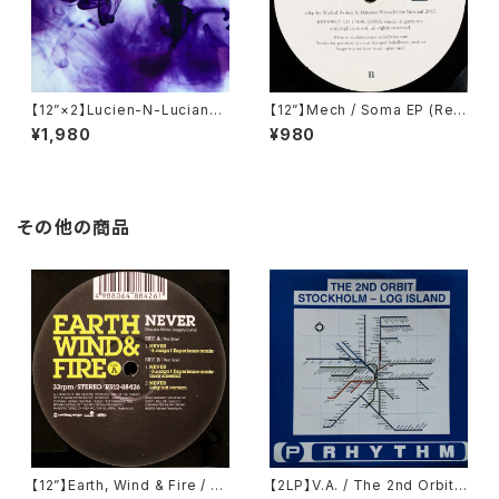
【12”×2】Lucien-N-Luciano /
【12”】Mech / Soma EP (Res
Cuidad De Luz (Cadenza)
opal Schallware) (RSP 09
¥1,980
¥980
(Cadenza 49)
9,2)
その他の商品
【12”】Earth, Wind & Fire / N
【2LP】V.A. / The 2nd Orbit