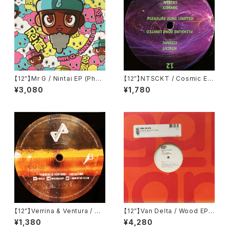
【12”】Mr G / Nintai EP (Phoe
【12”】NTSCKT / Cosmic EP
nix G.) (PG077)
(Pleasure Zone Limited) (P
¥3,080
¥1,780
LZ012LTD)
【12”】Verrina & Ventura / Co
【12”】Van Delta / Wood EP
clea EP (Propaganda Reco
(Groove Attack Production
¥1,380
¥4,280
rds) (PR002)
s) (GAP 083)