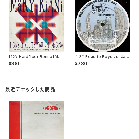
【12”/ Hardfloor Remix】Mär
【12”】Beastie Boys vs. Jas
y Kiani / I Give It All To You
on Nevins / Ch-Check It O
¥380
¥780
/ I Imagine (1st Avenue Rec
ut (Remix) (GRDJPROMO1
ords) (MeRX 449)
0)
最近チェックした商品