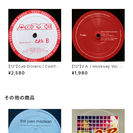
【12”】Cab Drivers / Comfort
【12”】V.A. / Hooksey Vol. 3
Inn EP (Cabinet Records)
(Eklo) (EKLO007.3)
¥2,580
¥1,980
(cab 8)
その他の商品