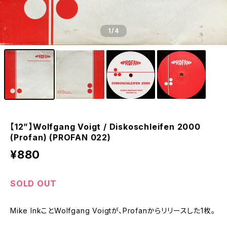
1
/4
【12”】Wolfgang Voigt / Diskoschleifen 2000
(Profan) (PROFAN 022)
¥880
SOLD OUT
Mike InkことWolfgang Voigtが、Profanからリリースした1枚。