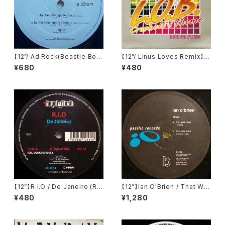
【12”/ Ad Rock(Beastie Boy
【12”/ Linus Loves Remix】L.
s) Remix】The Juan MacLe
O.B. / Crockett's Theme (N
¥680
¥480
an / By The Time I Get To
ebula) (NEBT072)
Venus (DFA) (dfa 2122)
【12”】R.I.O / De Janeiro (Ro
【12”】Ian O'Brien / That Wa
yal Flush Records) (RF074)
s Now (Pacific Records) (fi
¥480
¥1,280
c016)