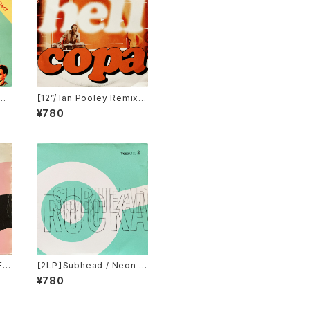
e
【12”/ Ian Pooley Remix】
rry
Hell / Copa (V2 Record
¥780
12
s) (VVR5005516)
Fe
【2LP】Subhead / Neon R
t R
ocka (Tresor) (Tresor.15
¥780
1)
2)