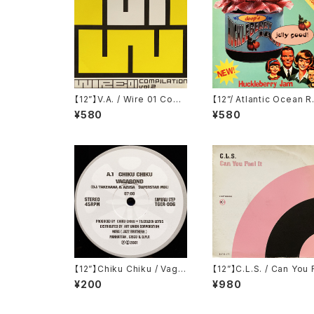
【12”】V.A. / Wire 01 Comp
【12”/ Atlantic Ocean R
ilation Vol. 2 (Ki/oon) (S
mix】Doop / Hucklebe
¥580
¥580
YUM 0198)
Jam (City Beat) (CBE 
77)
【12”】Chiku Chiku / Vaga
【12”】C.L.S. / Can You 
bond / Acid Train Remix
el It (Satellite) (3 Bea
¥200
¥980
(Samurai Step) (TGER-0
ecords) (74321 58016 
06)