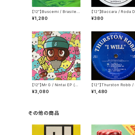
【12”】Buscemi / Brasileir
【12”】Baccara / Roda 
as (Downsall Plastics)
Vida (Nice Music) (N
¥1,280
¥380
(DSL 042)
63000)
【12”】Mr G / Nintai EP (Ph
【12”】Thurston Robb / 
oenix G.) (PG077)
Will (Acacia Records)
¥3,080
¥1,480
R021)
その他の商品