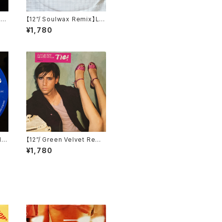
Da
【12”/ Soulwax Remix】LC
VN
D Soundsystem / Daft P
¥1,780
unk Is Playing At My Ho
use (DFA) (dfaemi 2143)
I
【12”/ Green Velvet Remi
 (A
x】Tiga / Shoes (Differe
¥1,780
nt) (DIFB 1216T)