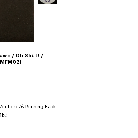
own / Oh Sh#t! /
 (MFM02)
oolfordが、Running Back
1枚！