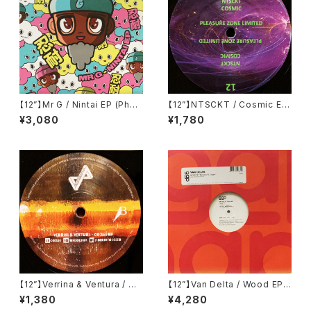
【12”】Mr G / Nintai EP (Phoe
【12”】NTSCKT / Cosmic EP
nix G.) (PG077)
(Pleasure Zone Limited) (P
¥3,080
¥1,780
LZ012LTD)
【12”】Verrina & Ventura / Co
【12”】Van Delta / Wood EP
clea EP (Propaganda Reco
(Groove Attack Production
¥1,380
¥4,280
rds) (PR002)
s) (GAP 083)