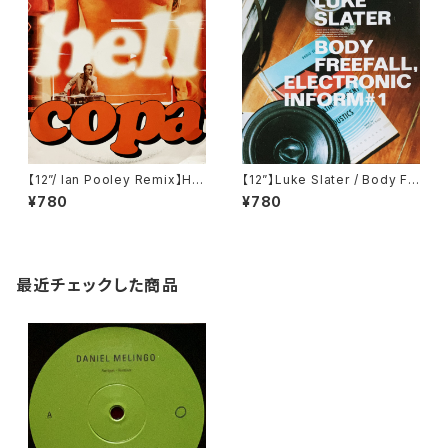
【12”/ Ian Pooley Remix】Hel
【12”】Luke Slater / Body Fr
l / Copa (V2 Records) (VVR
eefall, Electronic Inform #1
¥780
¥780
5005516)
(NovaMute) (12 NoMu 75)
最近チェックした商品