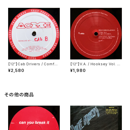
【12”】Cab Drivers / Comfort
【12”】V.A. / Hooksey Vol. 3
Inn EP (Cabinet Records)
(Eklo) (EKLO007.3)
¥2,580
¥1,980
(cab 8)
その他の商品