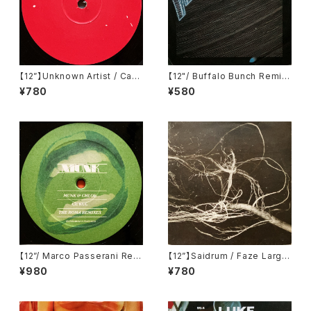
【12”】Unknown Artist / Can
【12"/ Buffalo Bunch Remi
You Break It (LTD 004)
x】We In Music / Now That
¥780
¥580
Love Has Gone (We Rock
Music) (WRM 001)
【12”/ Marco Passerani Rem
【12”】Saidrum / Faze Large
ix】Munk & Chloé / Ce Kul
(Revirth) (RE007)
¥980
¥780
(The Roma Remixes) (Gom
ma) (Gomma 056)