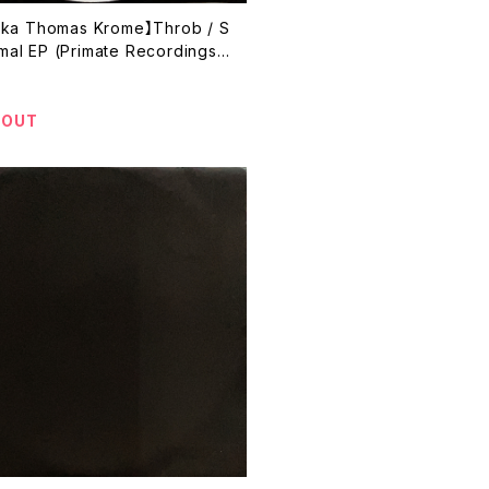
 aka Thomas Krome】Throb / S
mal EP (Primate Recordings)
016)
 OUT