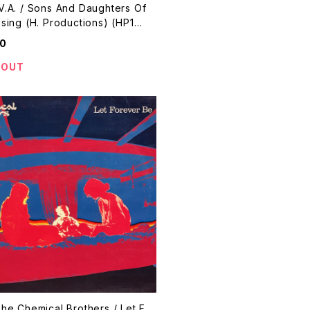
V.A. / Sons And Daughters Of
sing (H. Productions) (HP120
80
 OUT
he Chemical Brothers / Let F