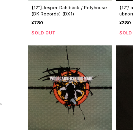
【12”】Jesper Dahlbäck / Polyhouse
【12”/
(DK Records) (DX1)
ubnor
(prmt
¥780
¥380
SOLD OUT
SOLD
ss