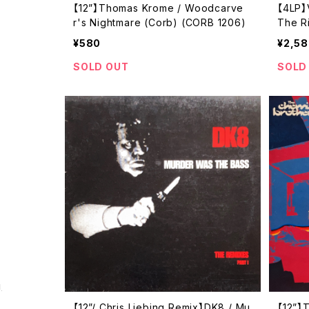
【12”】Thomas Krome / Woodcarve
【4LP】
r's Nightmare (Corb) (CORB 1206)
The Ri
1)
¥580
¥2,5
SOLD OUT
SOLD
g
【12”/ Chris Liebing Remix】DK8 / Mu
【12”】T