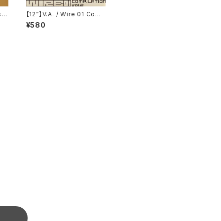
se
【12”】V.A. / Wire 01 Comp
 Bl
ilation Vol. 2 (Ki/oon) (S
¥580
in
YUM 0198)
0)