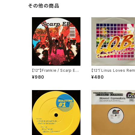
その他の商品
【12”】Frankie / Scarp EP
【12”/ Linus Loves Rem
(Faste Music) (FASTE01)
x】L.O.B. / Crockett's 
¥980
¥480
eme (Nebula) (NEBT0
2)