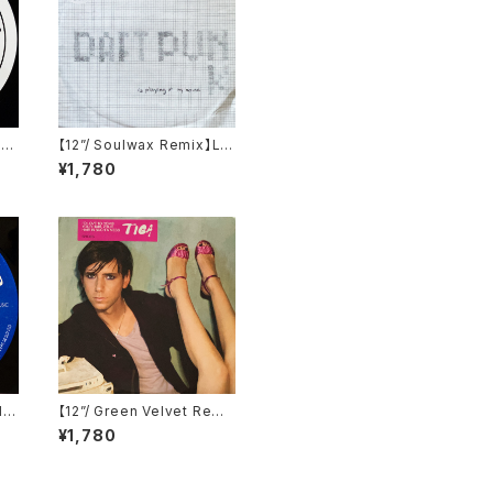
Da
【12”/ Soulwax Remix】LC
VN
D Soundsystem / Daft P
¥1,780
unk Is Playing At My Ho
use (DFA) (dfaemi 2143)
I
【12”/ Green Velvet Remi
 (A
x】Tiga / Shoes (Differe
¥1,780
nt) (DIFB 1216T)