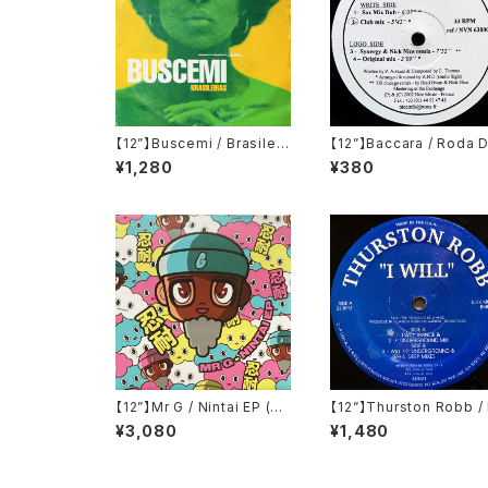
【12”】Buscemi / Brasileir
【12”】Baccara / Roda 
as (Downsall Plastics)
Vida (Nice Music) (N
¥1,280
¥380
(DSL 042)
63000)
【12”】Mr G / Nintai EP (Ph
【12”】Thurston Robb / 
oenix G.) (PG077)
Will (Acacia Records)
¥3,080
¥1,480
R021)