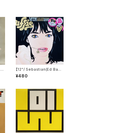
i
【12"/ Sebastian(Ed Bang
Th
er) Remix】Uffie / Pop T
¥480
7
he Glock / Ready To Uff
(Ed Banger Records) (E
D 008)