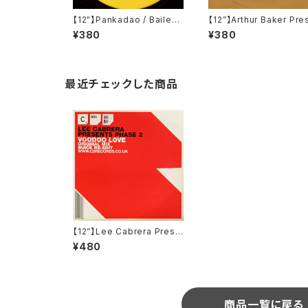
【12"】Pankadao / Bailectr
【12”】Arthur Baker Pre
o #1 (bailectro) ‎(BR001)
nts Blowout Express /
¥380
¥380
owout Expressions (M
imal Records) (MINX 1
最近チェックした商品
【12”】Lee Cabrera Prese
nts Phase 2 / Voodoo L
¥480
ove (Cr2 Records) (12C2
001)
商品一覧に戻る