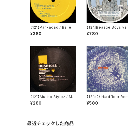
【12"】Pankadao / Bailectr
【12”】Beastie Boys vs.
o #1 (bailectro) ‎(BR001)
ason Nevins / Ch-Ch
¥380
¥780
It Out (Remix) (GRDJ
OMO10)
【12”】Mucho Stylez / Ma
【12”×2/ Hardfloor Re
nhunter (Bush) (Bush 10
x】The Shamen / Dest
¥280
¥580
48)
tion Eschaton (Disco 
sh (Techno Vs Hardb
g)) (One Little Indian) 
28TP12P)
最近チェックした商品