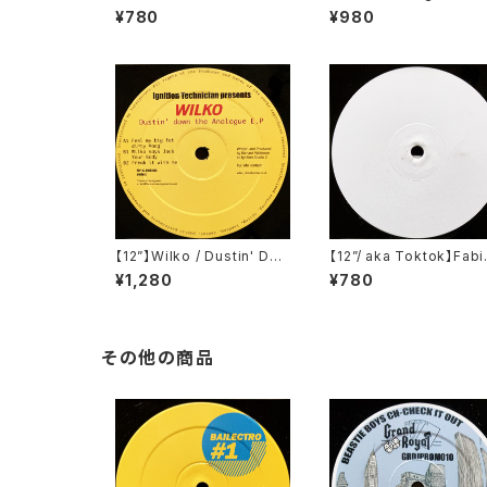
w Spirit (Soma Quality R
al 001 (Potential) (P
¥780
¥980
ecordings) (SOMA 49)
01)
【12”】Wilko / Dustin' Dow
【12”/ aka Toktok】Fabi
n The Analogue E.P (Igni
Feyerabendt / Moabit
¥1,280
¥780
tion Records) (IGT 010)
ules (V-Records) (V01
その他の商品