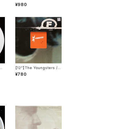
OT0
ge 1 EP (Sativae Recordi
¥980
ngs) (tiva006)
an
【12”】The Youngsters / E
 R
nd (F Communications)
¥780
1)
(F 135)