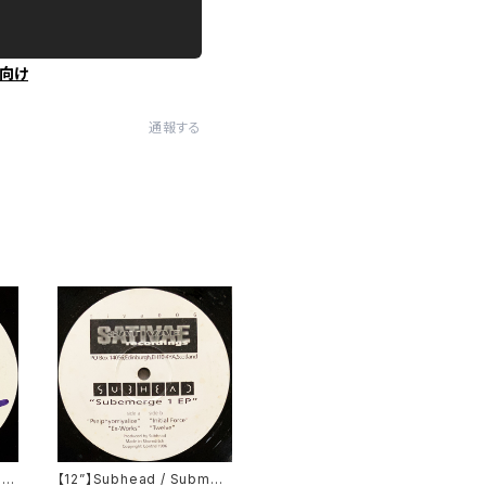
向け
通報する
ti
【12”】Subhead / Submer