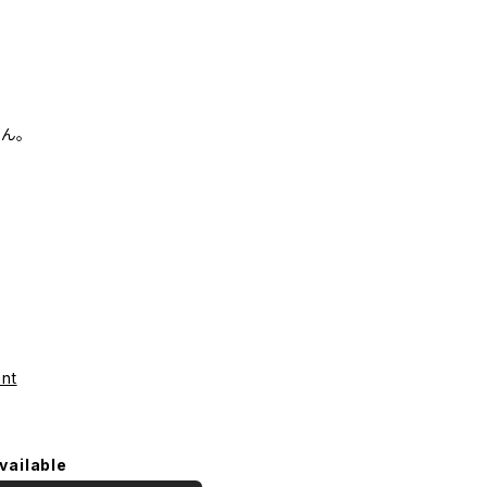
ん。
nt
vailable