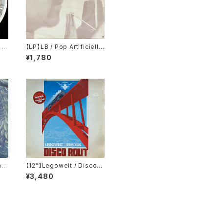
 J
【LP】LB / Pop Artificielle
eck
(KK Records) ‎(KK 141)
¥1,780
PR
mi
【12”】Legowelt / Disco R
ina
out (Cocoon Recording
¥3,480
Cla
s) (COR12"004)
a
(1