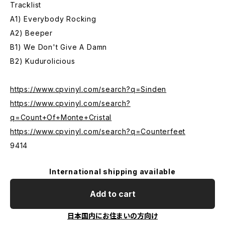
Tracklist
A1) Everybody Rocking
A2) Beeper
B1) We Don't Give A Damn
B2) Kudurolicious
https://www.cpvinyl.com/search?q=Sinden
https://www.cpvinyl.com/search?
q=Count+Of+Monte+Cristal
https://www.cpvinyl.com/search?q=Counterfeet
9414
International shipping available
Add to cart
日本国内にお住まいの方向け