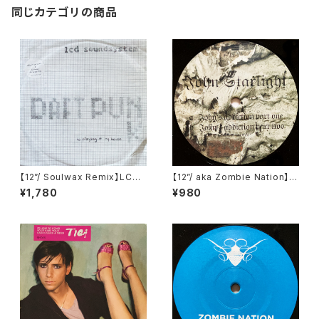
同じカテゴリの商品
【12”/ Soulwax Remix】LCD
【12”/ aka Zombie Nation】J
Soundsystem / Daft Punk I
ohn Starlight / John's Addi
¥1,780
¥980
s Playing At My House (DF
ction (Television Records)
A) (dfaemi 2143)
(TELE-021)