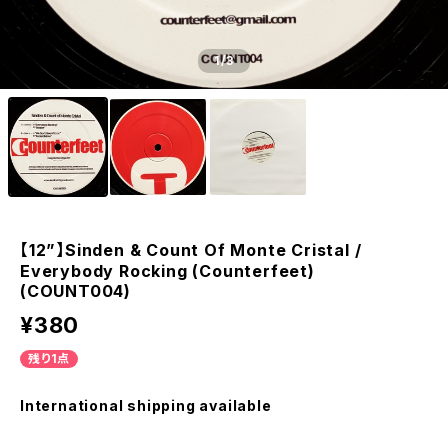
1
/3
【12”】Sinden & Count Of Monte Cristal /
Everybody Rocking (Counterfeet)
(COUNT004)
¥380
残り1点
International shipping available