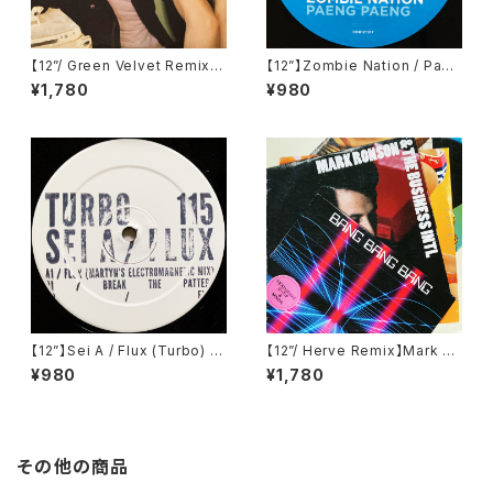
【12”/ Green Velvet Remix】
【12”】Zombie Nation / Paen
Tiga / Shoes (Different) (D
g Paeng (Cocoon Recordi
¥1,780
¥980
IFB 1216T)
ngs) (COR12"017)
【12”】Sei A / Flux (Turbo) (T
【12”/ Herve Remix】Mark Ro
urbo 115)
nson & The Business Intl /
¥980
¥1,780
Bang Bang Bang (Columbi
a) (88697741961)
その他の商品