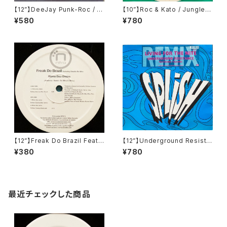
【12”】DeeJay Punk-Roc / F
【10”】Roc & Kato / Jungle K
ar Out (Independiente) (IS
isses (E Legal) (ELS10-621
¥580
¥780
OM 17T)
7)
【12”】Freak Do Brazil Feat.
【12”】Underground Resista
Claudia Da Silva / Ritmo D
nce Featuring Yolanda / Li
¥380
¥780
as Ondas Freak Do (Nitro
ving For The Nite (Remix)
Records (Italy)) (NT 011)
(Splish) (SPLISH 2R)
最近チェックした商品