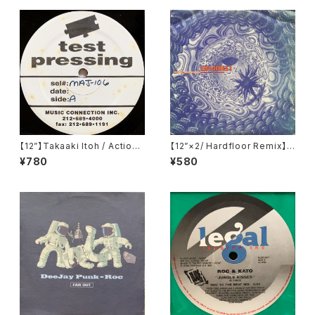
【12”】Takaaki Itoh / Action
【12”×2/ Hardfloor Remix】T
(Majesty Recordings) (MA
he Shamen / Destination E
¥780
¥580
J-106)
schaton (Disco Clash (Tec
hno Vs Hardbag)) (One Litt
le Indian) (128TP12P)