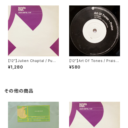
【12”】Julien Chaptal / Pump
【12”】Art Of Tones / Praise
(Remote Area) (Remote02
(20:20 Vision) (VIS142)
¥1,280
¥580
5)
その他の商品