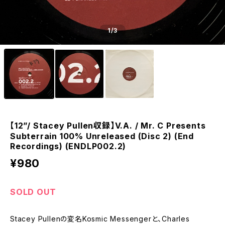
1
/3
【12”/ Stacey Pullen収録】V.A. / Mr. C Presents
Subterrain 100% Unreleased (Disc 2) (End
Recordings) (ENDLP002.2)
¥980
SOLD OUT
Stacey Pullenの変名Kosmic Messengerと、Charles