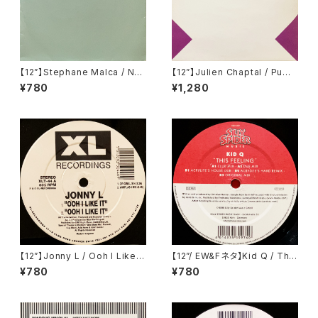
【12”】Stephane Malca / Nex
【12”】Julien Chaptal / Pump
t To You (Pro-Zak Trax) (19
(Remote Area) (Remote02
¥780
¥1,280
904)
5)
【12”】Jonny L / Ooh I Like It
【12”/ EW&Fネタ】Kid Q / This
(XL Recordings) (XLT 44)
Feeling (Silly Spider Musi
¥780
¥780
c) (SSM 009)