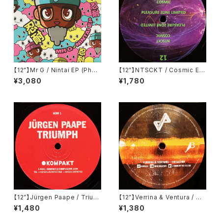
【12”】Mr G / Nintai EP (Phoe
【12”】NTSCKT / Cosmic EP
nix G.) (PG077)
(Pleasure Zone Limited) (P
¥3,080
¥1,780
LZ012LTD)
【12”】Jürgen Paape / Trium
【12”】Verrina & Ventura / Co
ph (Kompakt) (KOM 1)
clea EP (Propaganda Reco
¥1,480
¥1,380
rds) (PR002)