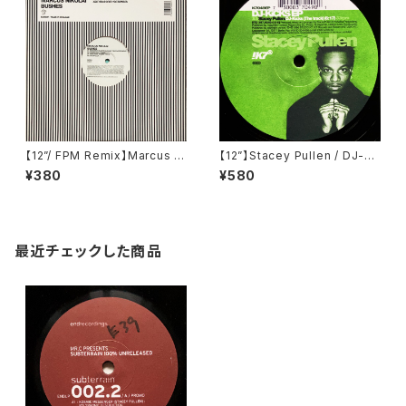
【12”/ FPM Remix】Marcus Ni
【12”】Stacey Pullen / DJ-Ki
kolai / Bushes (Southern Fr
cks EP (!K7 Records) (!K70
¥380
¥580
ied Records) (ECB69R)
49EP)
最近チェックした商品