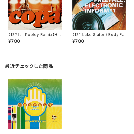
【12”/ Ian Pooley Remix】Hel
【12”】Luke Slater / Body Fr
l / Copa (V2 Records) (VVR
eefall, Electronic Inform #1
¥780
¥780
5005516)
(NovaMute) (12 NoMu 75)
最近チェックした商品