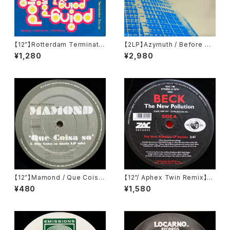
【12”】Rotterdam Terminatio
【2LP】Azymuth / Before We
n Source / Poing (SEP Musi
Forget (Far Out Recording
¥1,280
¥2,980
c) (EDGE 12-4)
s) (FARO 046DLP)
【12”】Mamond / Que Coisa
【12”/ Aphex Twin Remix】B
So? (Far Out Recordings)
eck / The New Pollution (Z
¥480
¥1,580
(FARO 056)
ac Records) (ZAC 148)