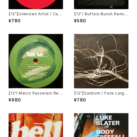
【12”】Unknown Artist / Can
【12"/ Buffalo Bunch Remi
You Break It (LTD 004)
x】We In Music / Now That
¥780
¥580
Love Has Gone (We Rock
Music) (WRM 001)
【12”/ Marco Passerani Rem
【12”】Saidrum / Faze Large
ix】Munk & Chloé / Ce Kul
(Revirth) (RE007)
¥980
¥780
(The Roma Remixes) (Gom
ma) (Gomma 056)