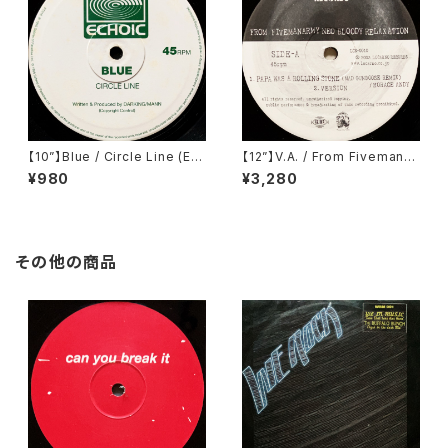
【10”】Blue / Circle Line (Em
【12”】V.A. / From Fivemanar
issions Echoic) (PT018)
my Neo Bloody Relaxation
¥980
¥3,280
(Locarno Records) (LCN-0
010)
その他の商品