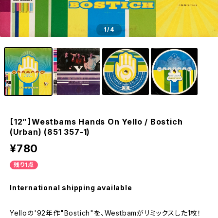
1
/4
【12”】Westbams Hands On Yello / Bostich
(Urban) (851 357-1)
¥780
残り1点
International shipping available
Yelloの'92年作"Bostich"を、Westbamがリミックスした1枚！