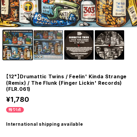
1
/4
【12"】Drumattic Twins / Feelin' Kinda Strange
(Remix) / The Flunk (Finger Lickin' Records)
(FLR.061)
¥1,780
残り1点
International shipping available