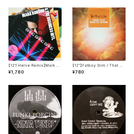
【12”/ Herve Remix】Mark Ro
【12”】Fatboy Slim / That Ol
nson & The Business Intl /
d Pair Of Jeans (Astralwer
¥1,780
¥780
Bang Bang Bang (Columbi
ks) (ASW 66278)
a) (88697741961)