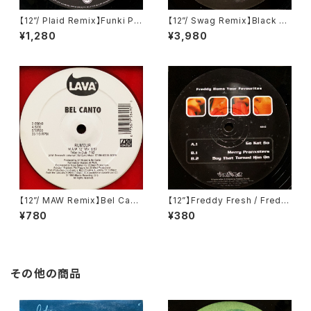
【12”/ Plaid Remix】Funki Po
【12”/ Swag Remix】Black Sc
rcini / King Ashabanapal (N
ience Orchestra / New Jer
¥1,280
¥3,980
inja Tune) (zen 1237)
sey Deep (Junior Boy's O
wn) (JEDIT 002)
【12”/ MAW Remix】Bel Cant
【12”】Freddy Fresh / Fredd
o / Rumour (Remixes By M
y Hums Your Favourites (Ki
¥780
¥380
asters At Work) (Lava) (Atl
ngsize) (KS 42)
antic) (0-95649)
その他の商品