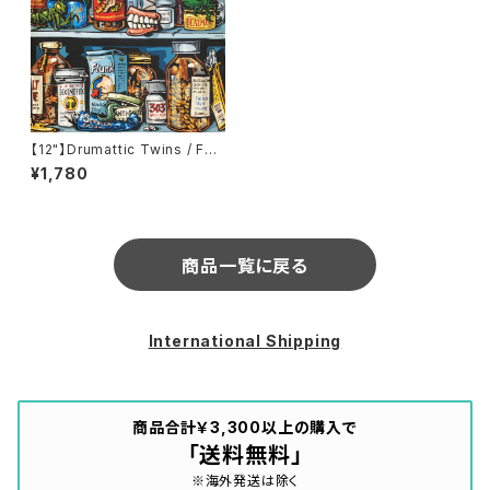
【12"】Drumattic Twins / Fee
lin' Kinda Strange (Remix)
¥1,780
/ The Flunk (Finger Lickin'
Records) (FLR.061)
商品一覧に戻る
International Shipping
商品合計￥3,300以上の購入で
「送料無料」
※海外発送は除く