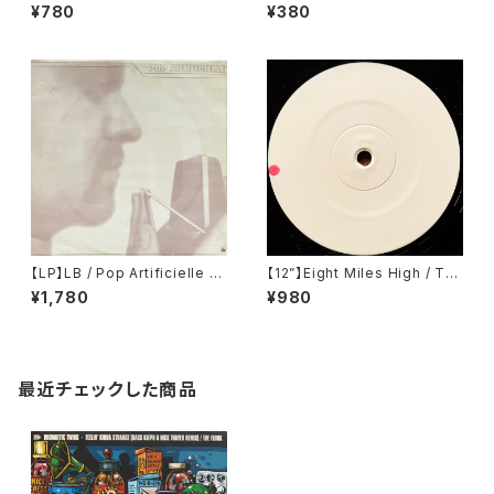
You Break It (LTD 004)
e (Planet Source) (PLANET
¥780
¥380
SOURCE07)
【LP】LB / Pop Artificielle (K
【12”】Eight Miles High / Tw
K Records) ‎(KK141)
o (Klang Elektronik) (KLAN
¥1,780
¥980
G 10)
最近チェックした商品