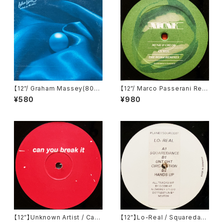
【12”/ Graham Massey(808
【12”/ Marco Passerani Rem
State) Remix】Blue Pearl /
ix】Munk & Chloé / Ce Kul
¥580
¥980
Naked In The Rain (Big Lif
(The Roma Remixes) (Gom
e) (877 615-1)
ma) (Gomma 056)
【12”】Unknown Artist / Can
【12”】Lo-Real / Squaredanc