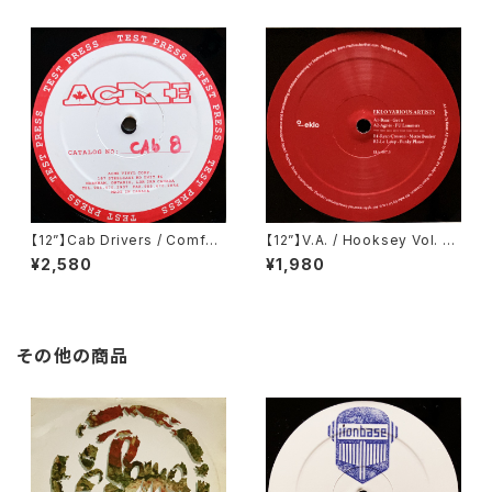
【12”】Cab Drivers / Comfort
【12”】V.A. / Hooksey Vol. 3
Inn EP (Cabinet Records)
(Eklo) (EKLO007.3)
¥2,580
¥1,980
(cab 8)
その他の商品