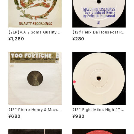
【2LP】V.A. / Soma Quality R
【12”/ Felix Da Housecat Re
ecordings - Volume 3 (So
mix】Ironbase / Maschine E
¥1,280
¥280
ma Quality Recordings) (S
isenbass (Club Culture)
OMA LP 06)
【12”】Pierre Henry & Michel
【12”】Eight Miles High / Tw
Colombier / Too Fortiche
o (Klang Elektronik) (KLAN
¥680
¥980
(Philips) (456 351-1)
G 10)