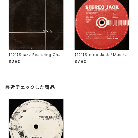
【12”】Shazz Featuring Char
【12”】Stereo Jack / Musik A
maine King / Carry On (Col
us Dem Nebenraum E.P. (R
¥280
¥780
umbia) (COL 666861-6)
aw Elements) (Raw 611)
最近チェックした商品