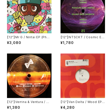
【12”】Mr G / Nintai EP (Phoe
【12”】NTSCKT / Cosmic EP
nix G.) (PG077)
(Pleasure Zone Limited) (P
¥3,080
¥1,780
LZ012LTD)
【12”】Verrina & Ventura / Co
【12”】Van Delta / Wood EP
clea EP (Propaganda Reco
(Groove Attack Production
¥1,380
¥4,280
rds) (PR002)
s) (GAP 083)