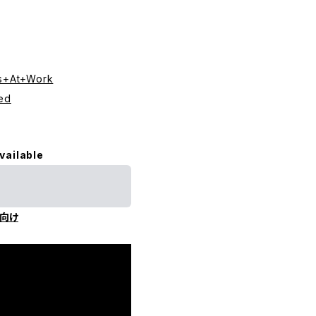
rs+At+Work
ed
vailable
向け