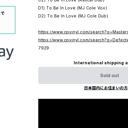
D1) To Be In Love (MJ Cole Vox)
入で
D2) To Be In Love (MJ Cole Dub)
https://www.cpvinyl.com/search?q=Maste
https://www.cpvinyl.com/search?q=Defect
7929
International shipping a
Sold out
日本国内にお住まいの方