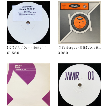
【12”】V.A. / Damn Edits 1 (D
【12”/ Surgeon収録】V.A. / Ro
amn Edits) (DAMN 1)
und Sampler 2 (Round Rec
¥1,580
¥980
ords) (SARR-005)