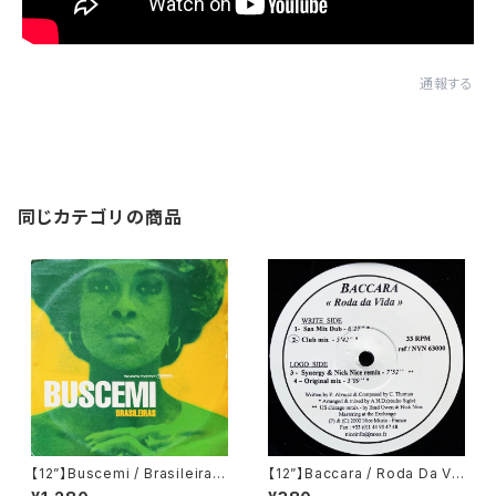
通報する
同じカテゴリの商品
【12”】Buscemi / Brasileiras
【12”】Baccara / Roda Da Vi
(Downsall Plastics) (DSL 0
da (Nice Music) (NVN 630