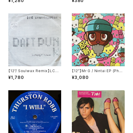
¥1,280
¥380
42)
00)
【12”/ Soulwax Remix】LCD
【12”】Mr G / Nintai EP (Phoe
Soundsystem / Daft Punk I
nix G.) (PG077)
¥1,780
¥3,080
s Playing At My House (DF
A) (dfaemi 2143)