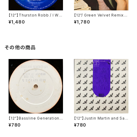
【12”】Thurston Robb / I Will
【12”/ Green Velvet Remix】
(Acacia Records) (AR021)
Tiga / Shoes (Different) (D
¥1,480
¥1,780
IFB 1216T)
その他の商品
【12”】Bassline Generation /
【12”】Justin Martin and Sam
Cool Scool / Horns Of Jeri
my D feat Fernando Rivera
¥780
¥780
cho (Kickin' Underground
/ The Legend Of Papacho
Sound) (KUS 16)
ngo (Buzzin' Fly Records)
(015BUZZ)