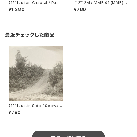
【12”】Julien Chaptal / Pump
【12”】2M / MMR 01 (MMR)
(Remote Area) (Remote02
(MMR 01)
¥1,280
¥780
5)
最近チェックした商品
【12”】Justin Side / Seewald
e (Acker Records) (ACKER
¥780
RECORDS 18)