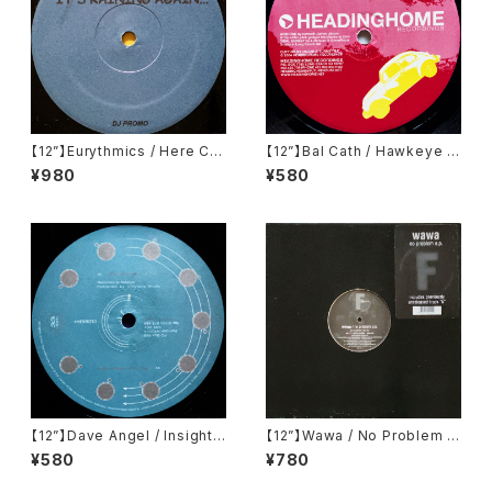
【12”】Eurythmics / Here Co
【12”】Bal Cath / Hawkeye /
mes The Rain Again (Excur
El Disco Acido EP (Headin
¥980
¥580
sions) (EB-03)
ghome Recordings) (HHR-
006)
【12”】Dave Angel / Insights
【12”】Wawa / No Problem E.
EP (Rotation Records) (rot
P. (Fluential) (fluent 22)
¥580
¥780
98013)