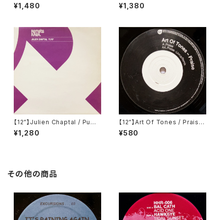
ph (Kompakt) (KOM 1)
clea EP (Propaganda Reco
¥1,480
¥1,380
rds) (PR002)
【12”】Julien Chaptal / Pump
【12”】Art Of Tones / Praise
(Remote Area) (Remote02
(20:20 Vision) (VIS142)
¥1,280
¥580
5)
その他の商品