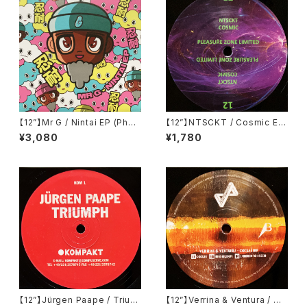
【12”】Mr G / Nintai EP (Phoe
【12”】NTSCKT / Cosmic EP
nix G.) (PG077)
(Pleasure Zone Limited) (P
¥3,080
¥1,780
LZ012LTD)
【12”】Jürgen Paape / Trium
【12”】Verrina & Ventura / Co