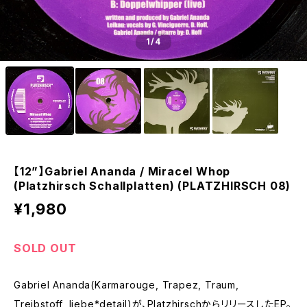
1
/4
【12”】Gabriel Ananda / Miracel Whop
(Platzhirsch Schallplatten) (PLATZHIRSCH 08)
¥1,980
SOLD OUT
Gabriel Ananda(Karmarouge, Trapez, Traum,
Treibstoff, liebe*detail)が、PlatzhirschからリリースしたEP。