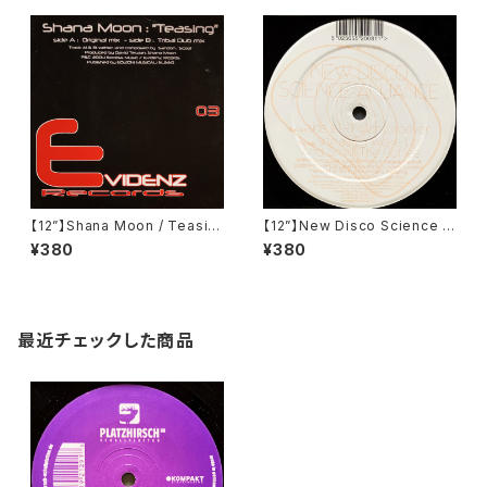
【12”】Shana Moon / Teasin
【12”】New Disco Science Al
g (Evidenz) (EVIDENZ 003)
liance / Nylon Groover / W
¥380
¥380
ake Up And Smell The Cof
fee (Kamaflage) (BFLT81)
最近チェックした商品