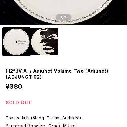
1
/2
【12”】V.A. / Adjunct Volume Two (Adjunct)
(ADJUNCT 02)
¥380
SOLD OUT
Tomas Jirku(Klang, Traum, Audio.Nl),
Paradroid(Boogizm, Orac), Mikael