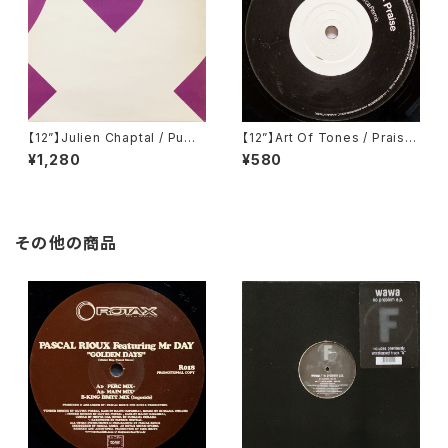
【12”】Julien Chaptal / Pump
【12”】Art Of Tones / Praise
(Remote Area) (Remote02
(20:20 Vision) (VIS142)
¥1,280
¥580
5)
その他の商品