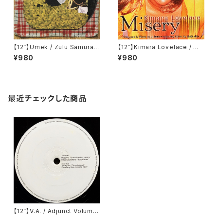
【12”】Umek / Zulu Samurai
【12”】Kimara Lovelace / Mi
(Recon Warriors) (RW1)
sery (BPM King Street Sou
¥980
¥980
nds) (KSS 1110)
最近チェックした商品
【12”】V.A. / Adjunct Volume