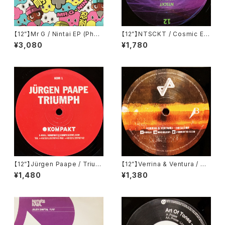
【12”】Mr G / Nintai EP (Phoe
【12”】NTSCKT / Cosmic EP
nix G.) (PG077)
(Pleasure Zone Limited) (P
¥3,080
¥1,780
LZ012LTD)
【12”】Jürgen Paape / Trium
【12”】Verrina & Ventura / Co
ph (Kompakt) (KOM 1)
clea EP (Propaganda Reco
¥1,480
¥1,380
rds) (PR002)