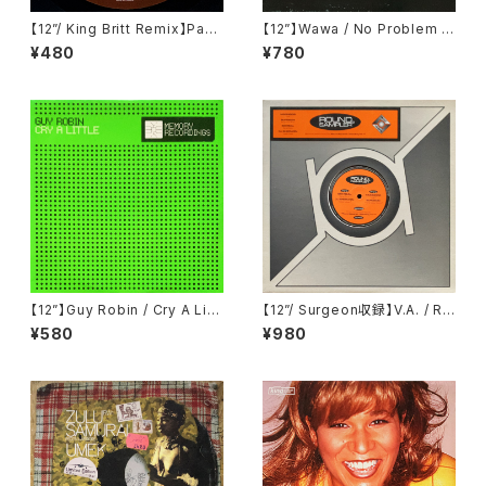
【12”/ King Britt Remix】Pasc
【12”】Wawa / No Problem E.
al Rioux Featuring Mr. Day
P. (Fluential) (fluent 22)
¥480
¥780
/ Golden Days (Rotax) (R01
8)
【12”】Guy Robin / Cry A Littl
【12”/ Surgeon収録】V.A. / Ro
e (Memory Recordings) (M
und Sampler 2 (Round Rec
¥580
¥980
EMORY001)
ords) (SARR-005)