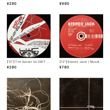
James Unk / Clear View (L
o (Klang Elektronik) (KLAN
¥280
¥980
esIzmo:r) (LIZM-03)
G 10)
【12”】Tim Xavier Vs DBIT /
【12”】Stereo Jack / Musik A
Detroit Business (Live Wir
us Dem Nebenraum E.P. (R
¥280
¥780
e Records) (LWR005)
aw Elements) (Raw 611)