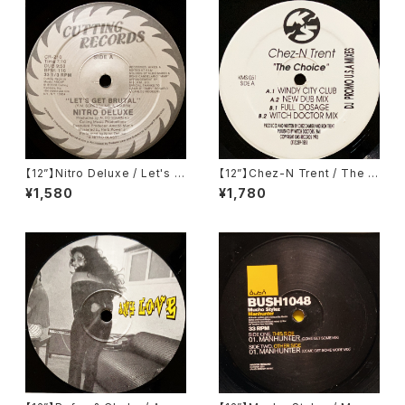
【12”】Nitro Deluxe / Let's G
【12”】Chez-N Trent / The C
et Brutal (Cutting Records)
hoice (KMS) (KMS 051)
¥1,580
¥1,780
(CR-210)