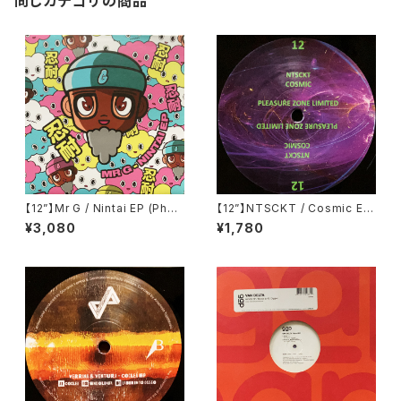
同じカテゴリの商品
【12”】Mr G / Nintai EP (Phoe
【12”】NTSCKT / Cosmic EP
nix G.) (PG077)
(Pleasure Zone Limited) (P
¥3,080
¥1,780
LZ012LTD)