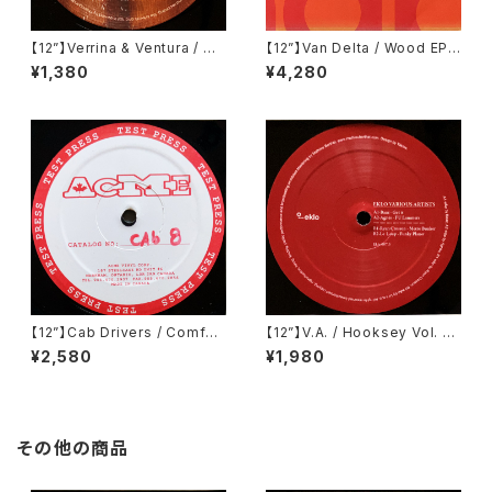
【12”】Verrina & Ventura / Co
【12”】Van Delta / Wood EP
clea EP (Propaganda Reco
(Groove Attack Production
¥1,380
¥4,280
rds) (PR002)
s) (GAP 083)
【12”】Cab Drivers / Comfort
【12”】V.A. / Hooksey Vol. 3
Inn EP (Cabinet Records)
(Eklo) (EKLO007.3)
¥2,580
¥1,980
(cab 8)
その他の商品