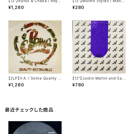
【12”】Rufus & Chaka / Any L
【12”】Mucho Stylez / Manhu
ove (Remix) (Ransom Rec
nter (Bush) (Bush 1048)
¥1,280
¥280
ords) (AN001)
【2LP】V.A. / Soma Quality R
【12”】Justin Martin and Sam
ecordings - Volume 3 (So
my D feat Fernando Rivera
¥1,280
¥780
ma Quality Recordings) (S
/ The Legend Of Papacho
OMA LP 06)
ngo (Buzzin' Fly Records)
(015BUZZ)
最近チェックした商品