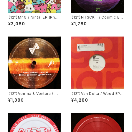
【12”】Mr G / Nintai EP (Phoe
【12”】NTSCKT / Cosmic EP
nix G.) (PG077)
(Pleasure Zone Limited) (P
¥3,080
¥1,780
LZ012LTD)
【12”】Verrina & Ventura / Co
【12”】Van Delta / Wood EP
clea EP (Propaganda Reco
(Groove Attack Production
¥1,380
¥4,280
rds) (PR002)
s) (GAP 083)