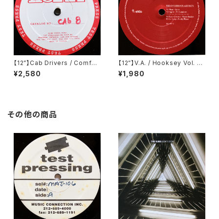
【12”】Cab Drivers / Comfort
【12”】V.A. / Hooksey Vol. 3
Inn EP (Cabinet Records)
(Eklo) (EKLO007.3)
¥2,580
¥1,980
(cab 8)
その他の商品