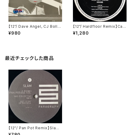
【12”/ Dave Angel, CJ Bolla
【12”/ Hardfloor Remix】Cas
nd Remix】Katana / Erotma
par Pound / House (Ascen
¥980
¥1,280
nia (Eastern Bloc Records)
sion Records) (ASC UK 07)
(bloc008)
最近チェックした商品
【12"/ Pan Pot Remix】Slam /
Room 2 (Pan Pot Rave Too
¥780