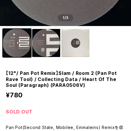
1
/3
【12"/ Pan Pot Remix】Slam / Room 2 (Pan Pot
Rave Tool) / Collecting Data / Heart Of The
Soul (Paragraph) (PARA0506V)
¥780
SOLD OUT
Pan Pot(Second State, Mobilee, Einmaleins) Remixを収