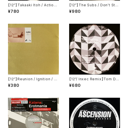
【12”】Takaaki Itoh / Action
【12”】The Subs / Don't Sto
(Majesty Recordings) (MA
p (Lektroluv) (LL50)
¥780
¥980
J-106)
【12”】Reunion / Ignition / C
【12”/ Inxec Remix】Tom Da
argo (Dialog Recordings)
zing / Flabbergasted EP (T
¥380
¥680
(SD1002)
oys For Boys Records) (TF
Br.019)