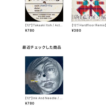
【12”】Takaaki Itoh / Actio
【12”/ Hardfloor Remi
n (Majesty Recordings)
äry Kiani / I Give It All
¥780
¥380
(MAJ-106)
You / I Imagine (1st A
ue Records) (MeRX 4
9)
最近チェックした商品
【12"】Ink And Needle ‎/ N
umber Five / Number Si
¥780
x (Tattoorec.com) (Tatt