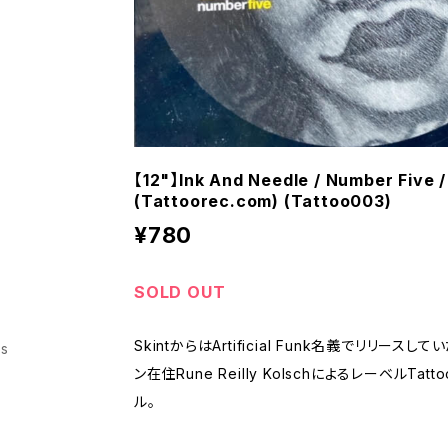
【12"】Ink And Needle ‎/ Number Five 
(Tattoorec.com) (Tattoo003)
¥780
SOLD OUT
SkintからはArtificial Funk名義でリリー
ss
ン在住Rune Reilly KolschによるレーベルTa
ル。