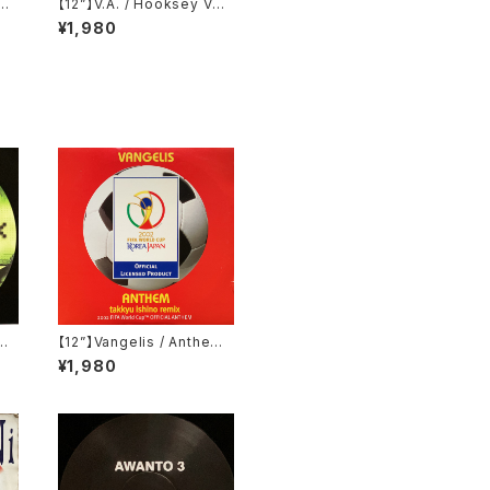
omf
【12”】V.A. / Hooksey Vol.
eco
3 (Eklo) (EKLO007.3)
¥1,980
dy
【12”】Vangelis / Anthem
RO
(Takkyu Ishino Remix)
¥1,980
(2002 FIFA World Cup O
fficial Anthem) (Ki/oon)
(SYUM 0225)