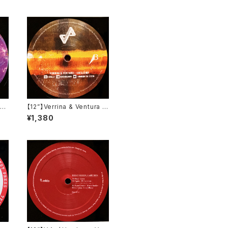
c
【12”】Verrina & Ventura /
it
Coclea EP (Propaganda
¥1,380
Records) (PR002)