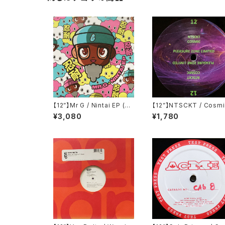
【12”】Mr G / Nintai EP (Ph
【12”】NTSCKT / Cosmi
oenix G.) (PG077)
EP (Pleasure Zone Lim
¥3,080
¥1,780
ed) (PLZ012LTD)