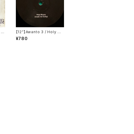
x】M
【12”】Awanto 3 / Holy Mo
 To
zes (Voyage Direct) (VD
¥780
ven
9)
4