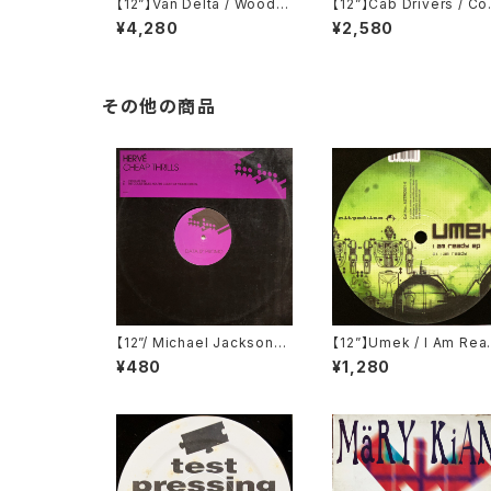
【12”】Van Delta / Wood E
【12”】Cab Drivers / C
P (Groove Attack Produ
ort Inn EP (Cabinet R
¥4,280
¥2,580
ctions) (GAP 083)
rds) (cab 8)
その他の商品
【12”/ Michael Jacksonネ
【12”】Umek / I Am Rea
タ】Hervé / Cheap Thrills
EP (Astrodisco) (AST
¥480
¥1,280
(Data Records) (DATA18
001-6)
9P1)