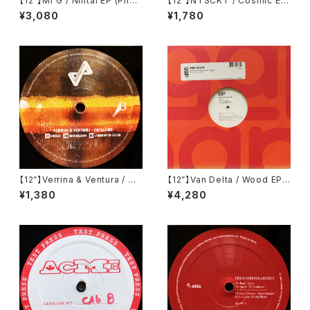
【12”】Mr G / Nintai EP (Phoe
【12”】NTSCKT / Cosmic EP
nix G.) (PG077)
(Pleasure Zone Limited) (P
¥3,080
¥1,780
LZ012LTD)
【12”】Verrina & Ventura / Co
【12”】Van Delta / Wood EP
clea EP (Propaganda Reco
(Groove Attack Production
¥1,380
¥4,280
rds) (PR002)
s) (GAP 083)