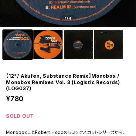
1
/4
【12"/ Akufen, Substance Remix】Monobox /
Monobox Remixes Vol. 3 (Logistic Records)
(LOG037)
¥780
SOLD OUT
MonoboxことRobert Hoodのリミックスカットシリーズから、