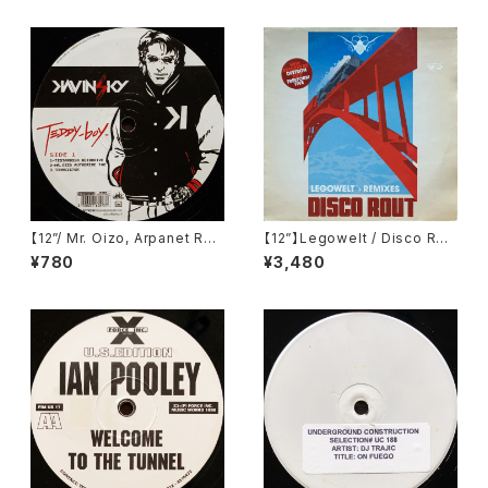
Records (Italy)) (NT 011)
【12”/ Mr. Oizo, Arpanet Re
【12”】Legowelt / Disco Rou
mix】Kavinsky / Teddy Boy
t (Cocoon Recordings) (C
¥780
¥3,480
EP (Record Makers) (REC 2
OR12"004)
4)