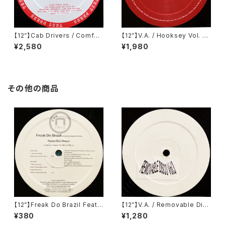
【12”】Cab Drivers / Comfort
【12”】V.A. / Hooksey Vol. 3
Inn EP (Cabinet Records)
(Eklo) (EKLO007.3)
¥2,580
¥1,980
(cab 8)
その他の商品
【12”】Freak Do Brazil Feat.
【12”】V.A. / Removable Disc
Claudia Da Silva / Ritmo D
o Vol.3 (Removable Disco)
¥380
¥1,280
as Ondas Freak Do (Nitro