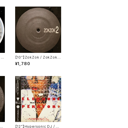
 J
【10”】ZokZok / ZokZok 2
eck
(ZOKZOK) (ZOKZOK2)
¥1,780
PR
aph
【12”】Hypersonic DJ / Te