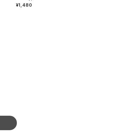
om
lephone Operator -Ola-
¥1,480
OR
Ola-Ola-Ola- (Eastworl
d) (TOJT-114)