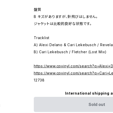
盤質
B キズがありますが、針飛びはしません。
ジャケットは比較的良好な状態です。
Tracklist
A) Alexi Delano & Cari Lekebusch / Revela
B) Cari Lekebusch / Fletcher (Lost Mix)
https://www.cpvinyl.com/search?q=Alexi+
https://www.cpvinyl.com/search?q=Cari+
12738
International shipping a
Sold out
g