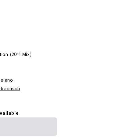
tion (2011 Mix)
Delano
Lekebusch
vailable