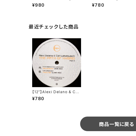
(Faste Music) (FASTE01)
ael Just / Popper (C
¥980
¥780
bination Records) (C
E 031-1)
最近チェックした商品
【12”】Alexi Delano & Cari
Lekebusch / The Path O
¥780
f Hybrid Part II (H. Produ
ctions) (HPX57.5)
商品一覧に戻る