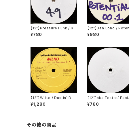
【12”】Pressure Funk / Ra
【12”】Ben Long / Poten
w Spirit (Soma Quality R
al 001 (Potential) (P
¥780
¥980
ecordings) (SOMA 49)
01)
【12”】Wilko / Dustin' Dow
【12”/ aka Toktok】Fabi
n The Analogue E.P (Igni
Feyerabendt / Moabit
¥1,280
¥780
tion Records) (IGT 010)
ules (V-Records) (V01
その他の商品