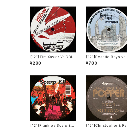
【12”】Tim Xavier Vs DBIT
【12”】Beastie Boys vs.
/ Detroit Business (Live
ason Nevins / Ch-Ch
¥280
¥780
Wire Records) (LWR00
It Out (Remix) (GRDJ
5)
OMO10)
【12”】Frankie / Scarp EP
【12”】Christopher & R