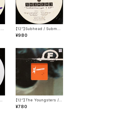
ti
【12”】Subhead / Submer
OT0
ge 1 EP (Sativae Recordi
¥980
ngs) (tiva006)
an
【12”】The Youngsters / E
 R
nd (F Communications)
¥780
1)
(F 135)