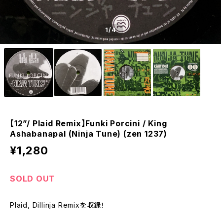
1
/4
【12”/ Plaid Remix】Funki Porcini / King
Ashabanapal (Ninja Tune) (zen 1237)
¥1,280
SOLD OUT
Plaid, Dillinja Remixを収録！