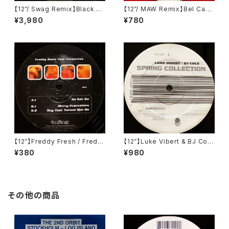
【12”/ Swag Remix】Black Sc
【12”/ MAW Remix】Bel Cant
ience Orchestra / New Jer
o / Rumour (Remixes By M
¥3,980
¥780
sey Deep (Junior Boy's O
asters At Work) (Lava) (Atl
wn) (JEDIT 002)
antic) (0-95649)
【12”】Freddy Fresh / Fredd
【12”】Luke Vibert & BJ Cole
y Hums Your Favourites (Ki
/ Spring Collection (Cooki
¥380
¥980
ngsize) (KS 42)
ng Vinyl) (FRY 093T)
その他の商品