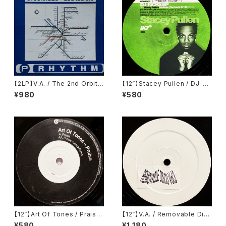
【2LP】V.A. / The 2nd Orbit
【12”】Stacey Pullen / DJ-Ki
Stockholm - Log Island (Pl
cks EP (!K7 Records) (!K70
¥980
¥580
anet Rhythm Records) (PR
49EP)
RLP002)
【12”】Art Of Tones / Praise
【12”】V.A. / Removable Disc
(20:20 Vision) (VIS142)
o Vol.3 (Removable Disco)
¥580
¥1,180