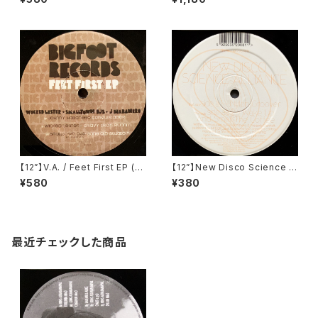
【12”】V.A. / Feet First EP (Bi
【12”】New Disco Science Al
gfoot Records) (BFR000)
liance / Nylon Groover / W
¥580
¥380
ake Up And Smell The Cof
fee (Kamaflage) (BFLT81)
最近チェックした商品