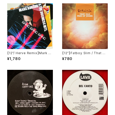
【12”/ Herve Remix】Mark Ro
【12”】Fatboy Slim / That Ol
nson & The Business Intl /
d Pair Of Jeans (Astralwer
¥1,780
¥780
Bang Bang Bang (Columbi
ks) (ASW 66278)
a) (88697741961)