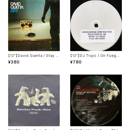
【12”】David Guetta / Stay (V
【12”】DJ Trajic / On Fuego
endetta Records) (VENMX
(Underground Constructio
¥380
¥780
573 (N))
n) (UC-188)