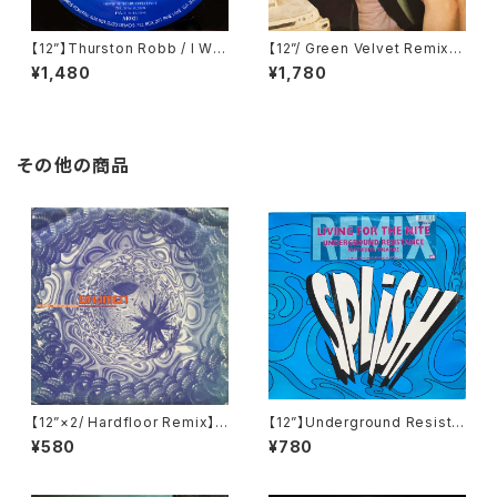
【12”】Thurston Robb / I Will
【12”/ Green Velvet Remix】
(Acacia Records) (AR021)
Tiga / Shoes (Different) (D
¥1,480
¥1,780
IFB 1216T)
その他の商品
【12”×2/ Hardfloor Remix】T
【12”】Underground Resista
he Shamen / Destination E
nce Featuring Yolanda / Li
¥580
¥780
schaton (Disco Clash (Tec
ving For The Nite (Remix)
hno Vs Hardbag)) (One Litt
(Splish) (SPLISH 2R)
le Indian) (128TP12P)