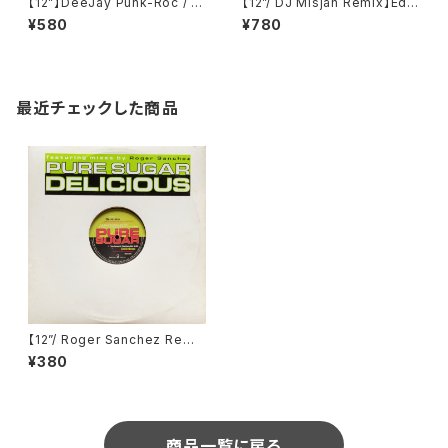
【12”】DeeJay Punk-Roc / F
【12”/ DJ Misjah Remix】Edg
ar Out (Independiente) (IS
e Of Motion / Set Up 707
¥580
¥780
OM 17T)
(Remixes) (Highland Beats
Technology Music Works)
(HB 034)
最近チェックした商品
【12”/ Roger Sanchez Remi
x】Pure Sugar / Delicious
¥380
(Geffen Records) (PRO-A-
1217)
商品一覧に戻る