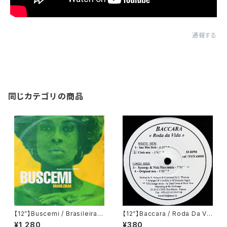
通報する
同じカテゴリの商品
【12”】Buscemi / Brasileiras
【12”】Baccara / Roda Da Vi
(Downsall Plastics) (DSL 0
da (Nice Music) (NVN 630
¥1,280
¥380