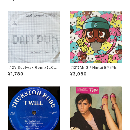
42)
00)
【12”/ Soulwax Remix】LCD
【12”】Mr G / Nintai EP (Phoe
Soundsystem / Daft Punk I
nix G.) (PG077)
¥1,780
¥3,080
s Playing At My House (DF
A) (dfaemi 2143)