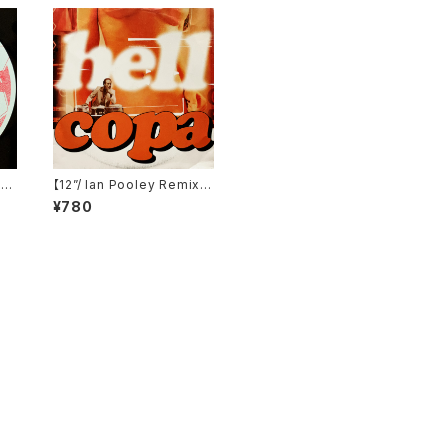
uk
【12”/ Ian Pooley Remix】
2)
Hell / Copa (V2 Record
¥780
s) (VVR5005516)