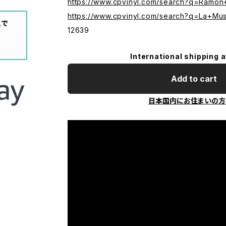
https://www.cpvinyl.com/search?q=Ramon
https://www.cpvinyl.com/search?q=La+Mu
入で
12639
International shipping a
Add to cart
日本国内にお住まいの方