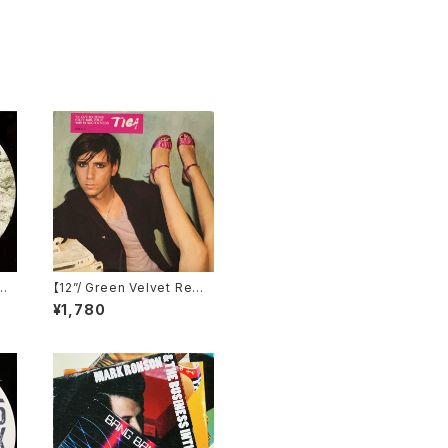
o
【12”/ Green Velvet Remi
x】Tiga / Shoes (Differe
¥1,780
io
nt) (DIFB 1216T)
)