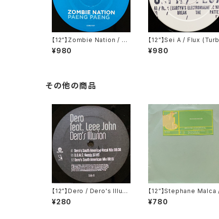
【12”】Zombie Nation / Pa
【12”】Sei A / Flux (Tur
eng Paeng (Cocoon Rec
(Turbo 115)
¥980
¥980
ordings) (COR12"017)
その他の商品
【12”】Dero / Dero's Illusi
【12”】Stephane Malca 
on (Kontor Records) (Ko
Next To You (Pro-Zak
¥280
¥780
ntor516)
ax) (19904)