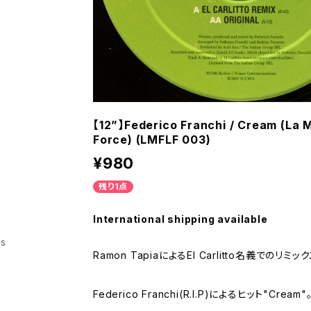
【12”】Federico Franchi / Cream (La M
Force) (LMFLF 003)
¥980
残り1点
International shipping available
ss
Ramon TapiaによるEl Carlitto名義でのリミ
Federico Franchi(R.I.P)によるヒット"Cream"