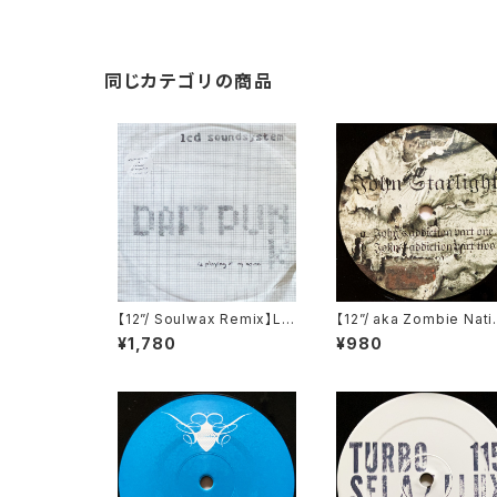
同じカテゴリの商品
【12”/ Soulwax Remix】LC
【12”/ aka Zombie Nati
D Soundsystem / Daft P
n】John Starlight / Joh
¥1,780
¥980
unk Is Playing At My Ho
n's Addiction (Televis
use (DFA) (dfaemi 2143)
n Records) (TELE-021