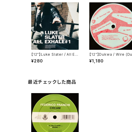
【12”】Luke Slater / All Ex
【12”】Dukwa / Wire (D
hale # 1 (NovaMute) (12
wa Music) (DUKWA00
¥280
¥1,180
NOMU79)
最近チェックした商品