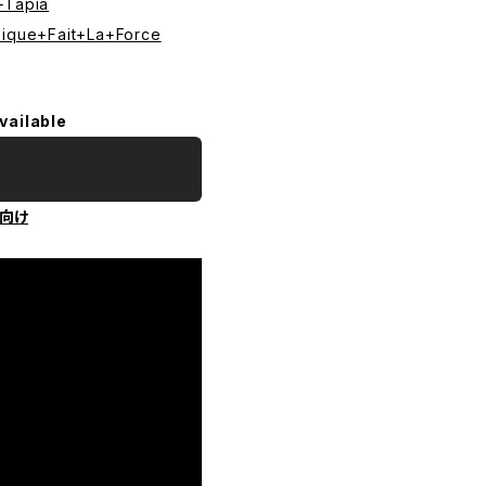
+Tapia
sique+Fait+La+Force
vailable
向け