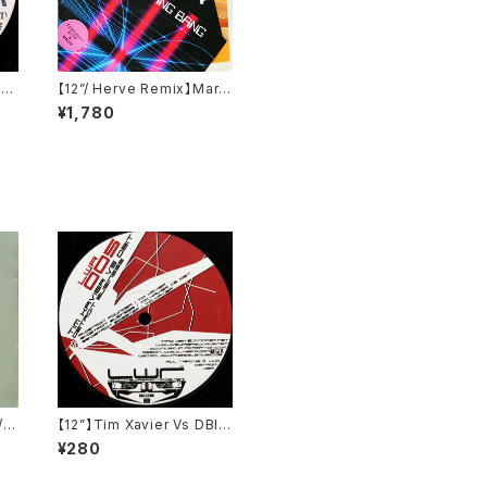
bo)
【12”/ Herve Remix】Mark
Ronson & The Business
¥1,780
Intl / Bang Bang Bang (C
olumbia) (88697741961)
/
【12”】Tim Xavier Vs DBIT
 Tr
/ Detroit Business (Live
¥280
Wire Records) (LWR00
5)