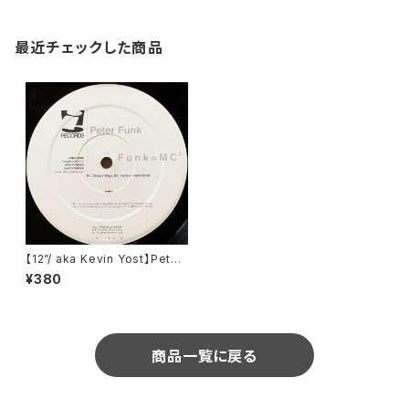
最近チェックした商品
【12”/ aka Kevin Yost】Peter
Funk / Funk=MC³ (i! Recor
¥380
ds) (IR-153)
商品一覧に戻る