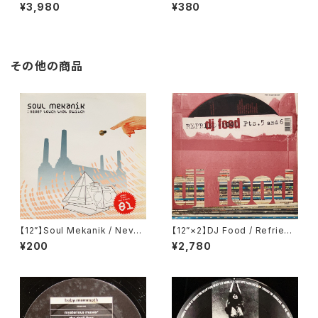
ience Orchestra / New Jer
y Hums Your Favourites (Ki
¥3,980
¥380
sey Deep (Junior Boy's O
ngsize) (KS 42)
wn) (JEDIT 002)
その他の商品
【12”】Soul Mekanik / Never
【12”×2】DJ Food / Refried
Touch That Switch (Rip Re
Food Pts. 5 And 6 (Ninja T
¥200
¥2,780
cords) (RIP 033)
une) (zen 21/5, zen 21/6)