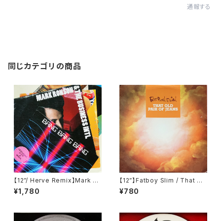
通報する
同じカテゴリの商品
【12”/ Herve Remix】Mark Ro
【12”】Fatboy Slim / That Ol
nson & The Business Intl /
d Pair Of Jeans (Astralwer
¥1,780
¥780
Bang Bang Bang (Columbi
ks) (ASW 66278)
a) (88697741961)