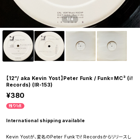
1
/4
【12”/ aka Kevin Yost】Peter Funk / Funk=MC³ (i!
Records) (IR-153)
¥380
残り1点
International shipping available
Kevin Yostが、変名のPeter Funkでi! Recordsからリリースし