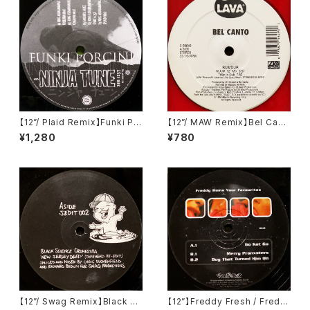
【12”/ Plaid Remix】Funki Po
【12”/ MAW Remix】Bel Cant
rcini / King Ashabanapal (N
o / Rumour (Remixes By M
¥1,280
¥780
inja Tune) (zen 1237)
asters At Work) (Lava) (Atl
antic) (0-95649)
【12”/ Swag Remix】Black Sc
【12”】Freddy Fresh / Fredd