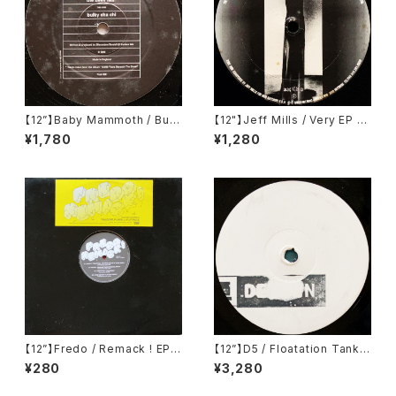
【12”】Baby Mammoth / Bulk
【12"】Jeff Mills / Very EP (A
y Cha Chi / Mysterious Mu
xis) (AX-016)
¥1,780
¥1,280
ses / The Devil Lies (Pork
Recordings) (Pork 038)
【12”】Fredo / Remack ! EP
【12”】D5 / Floatation Tank E
(Second Royal) (EMF-021)
P (Delsin) (dsr/sp2)
¥280
¥3,280