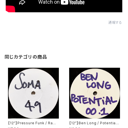
通報する
同じカテゴリの商品
【12”】Pressure Funk / Raw
【12”】Ben Long / Potential
Spirit (Soma Quality Recor
001 (Potential) (POT001)