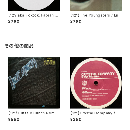
【12”/ aka Toktok】Fabian Fe
【12”】The Youngsters / End
yerabendt / Moabit Rules
(F Communications) (F 13
¥780
¥780
(V-Records) (V011)
5)
その他の商品
【12"/ Buffalo Bunch Remi
【12”】Crystal Company / Sh
x】We In Music / Now That
ock The Beat (Oven Read
¥580
¥380
Love Has Gone (We Rock
y) (OVP018)
Music) (WRM 001)