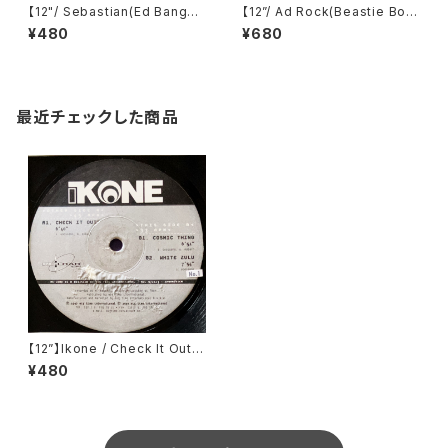
【12"/ Sebastian(Ed Banger)
【12”/ Ad Rock(Beastie Boy
Remix】Uffie / Pop The Glo
s) Remix】The Juan MacLe
¥480
¥680
ck / Ready To Uff (Ed Ban
an / By The Time I Get To
ger Records) (ED 008)
Venus (DFA) (dfa 2122)
最近チェックした商品
【12”】Ikone / Check It Out
(Re-load Records) (REL 97
¥480
2113)