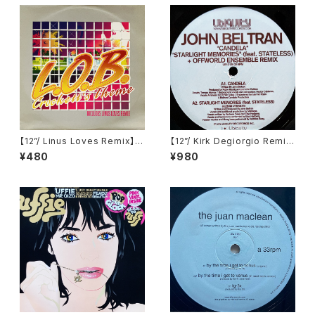
【12”/ Linus Loves Remix】L.
【12”/ Kirk Degiorgio Remi
O.B. / Crockett's Theme (N
x】John Beltran / Candela /
¥480
¥980
ebula) (NEBT072)
Starlight Memories (Ubiqui
ty) (UR12139)