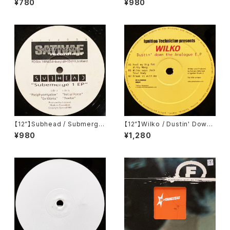
¥780
¥980
dings) (SOMA 49)
【12”】Subhead / Submerge
【12”】Wilko / Dustin' Down
1 EP (Sativae Recordings)
The Analogue E.P (Ignition
¥980
¥1,280
(tiva006)
Records) (IGT 010)