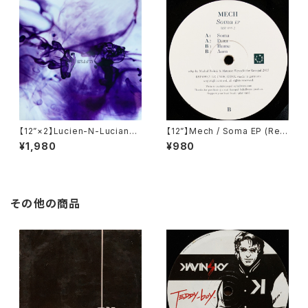
【12”×2】Lucien-N-Luciano /
【12”】Mech / Soma EP (Res
Cuidad De Luz (Cadenza)
opal Schallware) (RSP 09
¥1,980
¥980
(Cadenza 49)
9,2)
その他の商品