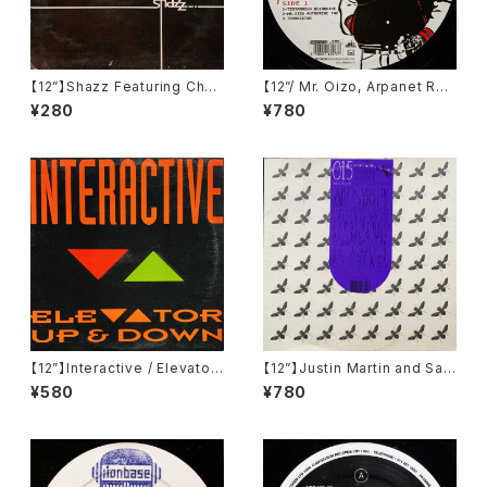
【12”】Shazz Featuring Char
【12”/ Mr. Oizo, Arpanet Re
maine King / Carry On (Col
mix】Kavinsky / Teddy Boy
¥280
¥780
umbia) (COL 666861-6)
EP (Record Makers) (REC 2
4)
【12”】Interactive / Elevator
【12”】Justin Martin and Sam
Up And Down (ZYX Music)
my D feat Fernando Rivera
¥580
¥780
(ZYX 6668-12)
/ The Legend Of Papacho
ngo (Buzzin' Fly Records)
(015BUZZ)