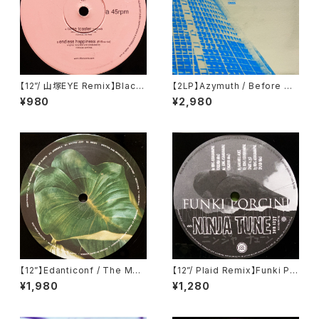
【12”/ 山塚EYE Remix】Black
【2LP】Azymuth / Before We
Dice / Cone Toaster (DFA)
Forget (Far Out Recording
¥980
¥2,980
(dfa 2129)
s) (FARO 046DLP)
【12”】Edanticonf / The Met
【12”/ Plaid Remix】Funki Po
amorphosis Of Plants (Sile
rcini / King Ashabanapal (N
¥1,980
¥1,280
nt Season) (SSV16)
inja Tune) (zen 1237)