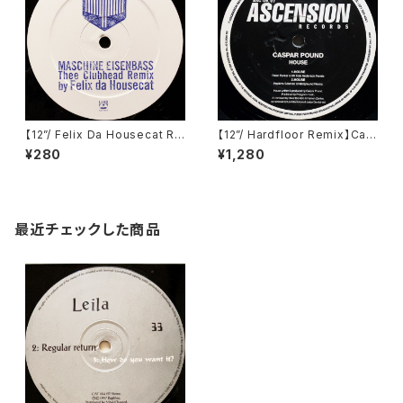
【12”/ Felix Da Housecat Re
【12”/ Hardfloor Remix】Cas
mix】Ironbase / Maschine E
par Pound / House (Ascen
¥280
¥1,280
isenbass (Club Culture)
sion Records) (ASC UK 07)
最近チェックした商品