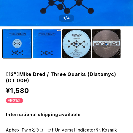
1
/4
【12”】Mike Dred / Three Quarks (Diatomyc)
(DT 009)
¥1,580
残り1点
International shipping available
Aphex TwinとのユニットUniversal Indicatorや、Kosmik