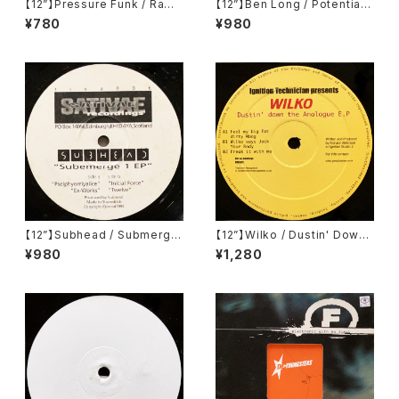
【12”】Pressure Funk / Raw
【12”】Ben Long / Potential
Spirit (Soma Quality Recor
001 (Potential) (POT001)
¥780
¥980
dings) (SOMA 49)
【12”】Subhead / Submerge
【12”】Wilko / Dustin' Down
1 EP (Sativae Recordings)
The Analogue E.P (Ignition
¥980
¥1,280
(tiva006)
Records) (IGT 010)