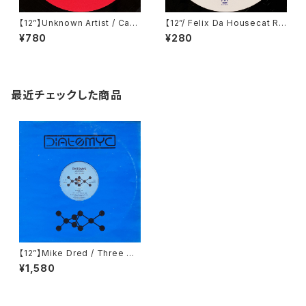
【12”】Unknown Artist / Can
【12”/ Felix Da Housecat Re
You Break It (LTD 004)
mix】Ironbase / Maschine E
¥780
¥280
isenbass (Club Culture)
最近チェックした商品
【12”】Mike Dred / Three Qu
arks (Diatomyc) (DT 009)
¥1,580