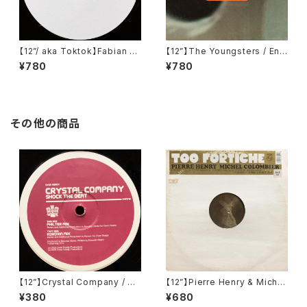
【12”/ aka Toktok】Fabian Fe
【12”】The Youngsters / End
yerabendt / Moabit Rules
(F Communications) (F 13
¥780
¥780
(V-Records) (V011)
5)
その他の商品
【12”】Crystal Company / Sh
【12”】Pierre Henry & Michel
ock The Beat (Oven Read
Colombier / Too Fortiche
¥380
¥680
y) (OVP018)
(Philips) (456 351-1)