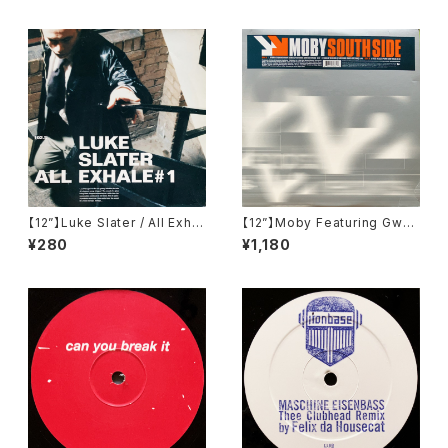
【12”】Luke Slater / All Exhal
【12”】Moby Featuring Gwen
e # 1 (NovaMute) (12NOMU
Stefani / South Side (V2)
¥280
¥1,180
79)
(63881-27676-1)