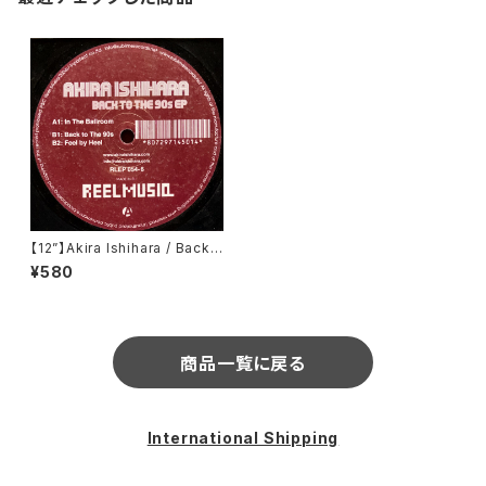
【12”】Akira Ishihara / Back
To The 90's EP (Reel Musi
¥580
q) (RLEP 054-6)
商品一覧に戻る
International Shipping