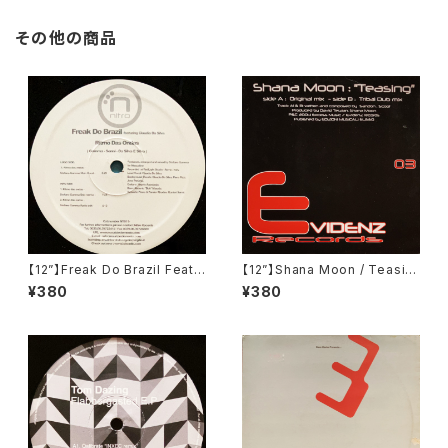
その他の商品
【12”】Freak Do Brazil Feat.
【12”】Shana Moon / Teasin
Claudia Da Silva / Ritmo D
g (Evidenz) (EVIDENZ 003)
¥380
¥380
as Ondas Freak Do (Nitro
Records (Italy)) (NT 011)