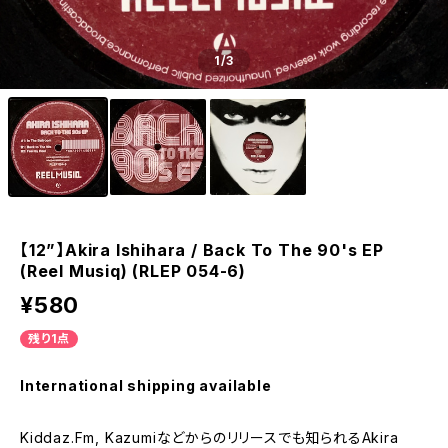
1
/3
【12”】Akira Ishihara / Back To The 90's EP
(Reel Musiq) (RLEP 054-6)
¥580
残り1点
International shipping available
Kiddaz.Fm, Kazumiなどからのリリースでも知られるAkira