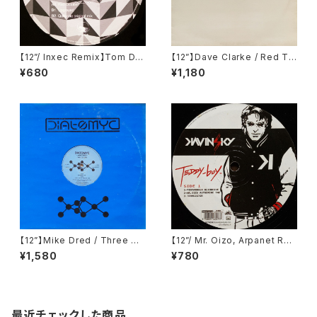
【12”/ Inxec Remix】Tom Da
【12”】Dave Clarke / Red Th
zing / Flabbergasted EP (T
ree (Deconstruction) (743
¥680
¥1,180
oys For Boys Records) (TF
21 306991)
Br.019)
【12”】Mike Dred / Three Qu
【12”/ Mr. Oizo, Arpanet Re
arks (Diatomyc) (DT 009)
mix】Kavinsky / Teddy Boy
¥1,580
¥780
EP (Record Makers) (REC 2
4)
最近チェックした商品