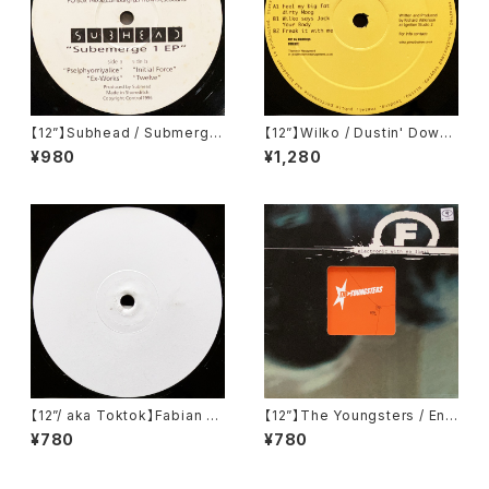
【12”】Subhead / Submerge
【12”】Wilko / Dustin' Down
1 EP (Sativae Recordings)
The Analogue E.P (Ignition
¥980
¥1,280
(tiva006)
Records) (IGT 010)
【12”/ aka Toktok】Fabian Fe
【12”】The Youngsters / End
yerabendt / Moabit Rules
(F Communications) (F 13
¥780
¥780
(V-Records) (V011)
5)