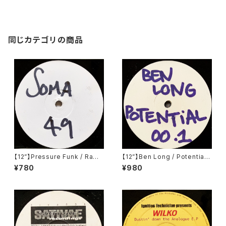
同じカテゴリの商品
【12”】Pressure Funk / Raw
【12”】Ben Long / Potential
Spirit (Soma Quality Recor
001 (Potential) (POT001)
¥780
¥980
dings) (SOMA 49)