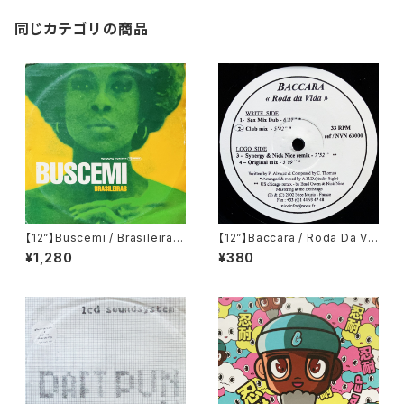
同じカテゴリの商品
【12”】Buscemi / Brasileiras
【12”】Baccara / Roda Da Vi
(Downsall Plastics) (DSL 0
da (Nice Music) (NVN 630
¥1,280
¥380
42)
00)