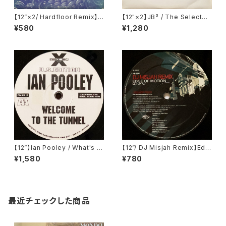
【12”×2/ Hardfloor Remix】T
【12"×2】JB³ / The Selected
he Shamen / Destination E
Dub Plates (Bush) (Bush 2
¥580
¥1,280
schaton (Disco Clash (Tec
012)
hno Vs Hardbag)) (One Litt
le Indian) (128TP12P)
【12”】Ian Pooley / What's Y
【12”/ DJ Misjah Remix】Edg
our Number / Welcome To
e Of Motion / Set Up 707
¥1,580
¥780
The Tunnel (Force Inc. US)
(Remixes) (Highland Beats
(FIM US 17)
Technology Music Works)
(HB 034)
最近チェックした商品