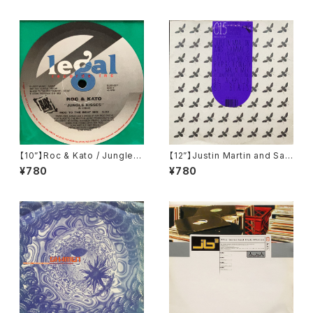
【10”】Roc & Kato / Jungle K
【12”】Justin Martin and Sam
isses (E Legal) (ELS10-621
my D feat Fernando Rivera
¥780
¥780
7)
/ The Legend Of Papacho
ngo (Buzzin' Fly Records)
(015BUZZ)