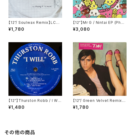
【12”/ Soulwax Remix】LCD
【12”】Mr G / Nintai EP (Phoe
Soundsystem / Daft Punk I
nix G.) (PG077)
¥1,780
¥3,080
s Playing At My House (DF
A) (dfaemi 2143)
【12”】Thurston Robb / I Will
【12”/ Green Velvet Remix】
(Acacia Records) (AR021)
Tiga / Shoes (Different) (D
¥1,480
¥1,780
IFB 1216T)
その他の商品