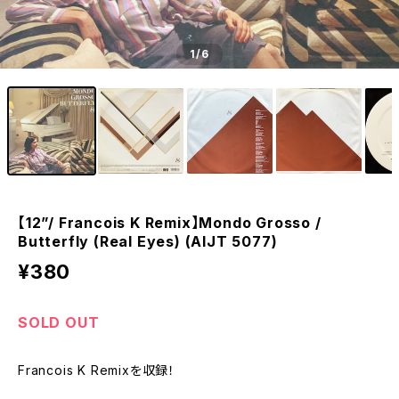
1
/6
【12”/ Francois K Remix】Mondo Grosso /
Butterfly (Real Eyes) (AIJT 5077)
¥380
SOLD OUT
Francois K Remixを収録！