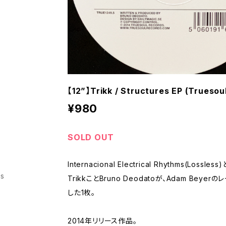
【12”】Trikk / Structures EP (Truesou
¥980
SOLD OUT
Internacional Electrical Rhythms(Lo
ss
TrikkことBruno Deodatoが、Adam Beyer
した1枚。
2014年リリース作品。