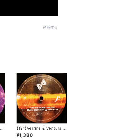
通報する
c
【12”】Verrina & Ventura /
it
Coclea EP (Propaganda
¥1,380
Records) (PR002)