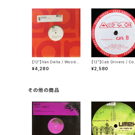
【12”】Van Delta / Wood E
【12”】Cab Drivers / C
P (Groove Attack Produ
ort Inn EP (Cabinet R
¥4,280
¥2,580
ctions) (GAP 083)
rds) (cab 8)
その他の商品