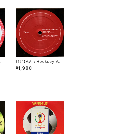
omf
【12”】V.A. / Hooksey Vol.
eco
3 (Eklo) (EKLO007.3)
¥1,980