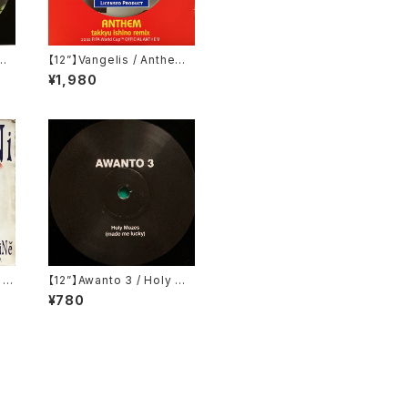
dy
【12”】Vangelis / Anthem
RO
(Takkyu Ishino Remix)
¥1,980
(2002 FIFA World Cup O
fficial Anthem) (Ki/oon)
(SYUM 0225)
x】M
【12”】Awanto 3 / Holy Mo
 To
zes (Voyage Direct) (VD
¥780
ven
9)
4