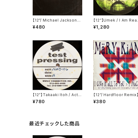
【12”/ Michael Jacksonネ
【12”】Umek / I Am Rea
タ】Hervé / Cheap Thrills
EP (Astrodisco) (AST
¥480
¥1,280
(Data Records) (DATA18
001-6)
9P1)
【12”】Takaaki Itoh / Actio
【12”/ Hardfloor Remi
n (Majesty Recordings)
äry Kiani / I Give It All
¥780
¥380
(MAJ-106)
You / I Imagine (1st A
ue Records) (MeRX 4
9)
最近チェックした商品