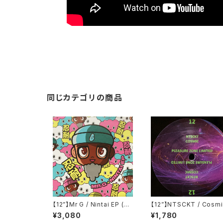
同じカテゴリの商品
【12”】Mr G / Nintai EP (Ph
【12”】NTSCKT / Cosmi
oenix G.) (PG077)
EP (Pleasure Zone Lim
¥3,080
¥1,780
ed) (PLZ012LTD)