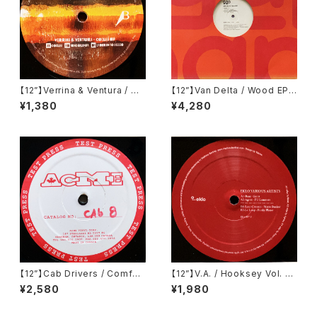
【12”】Verrina & Ventura / Co
【12”】Van Delta / Wood EP
clea EP (Propaganda Reco
(Groove Attack Production
¥1,380
¥4,280
rds) (PR002)
s) (GAP 083)
【12”】Cab Drivers / Comfort
【12”】V.A. / Hooksey Vol. 3
Inn EP (Cabinet Records)
(Eklo) (EKLO007.3)
¥2,580
¥1,980
(cab 8)