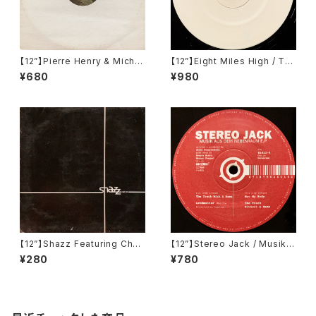
【12”】Pierre Henry & Michel
【12”】Eight Miles High / Tw
Colombier / Too Fortiche
o (Klang Elektronik) (KLAN
¥680
¥980
(Philips) (456 351-1)
G 10)
【12”】Shazz Featuring Char
【12”】Stereo Jack / Musik A
maine King / Carry On (Col
us Dem Nebenraum E.P. (R
¥280
¥780
umbia) (COL 666861-6)
aw Elements) (Raw 611)