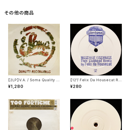
その他の商品
【2LP】V.A. / Soma Quality R
【12”/ Felix Da Housecat Re
ecordings - Volume 3 (So
mix】Ironbase / Maschine E
¥1,280
¥280
ma Quality Recordings) (S
isenbass (Club Culture)
OMA LP 06)