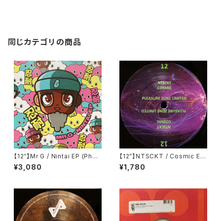
同じカテゴリの商品
【12”】Mr G / Nintai EP (Phoe
【12”】NTSCKT / Cosmic EP
nix G.) (PG077)
(Pleasure Zone Limited) (P
¥3,080
¥1,780
LZ012LTD)