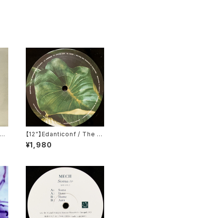
re
【12”】Edanticonf / The M
ec
etamorphosis Of Plants
¥1,980
LP)
(Silent Season) (SSV16)