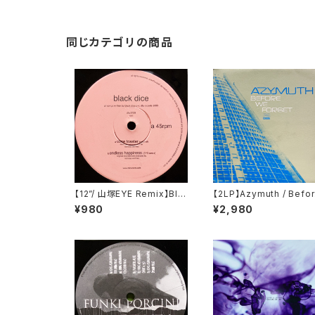
同じカテゴリの商品
【12”/ 山塚EYE Remix】Bla
【2LP】Azymuth / Befo
ck Dice / Cone Toaster
We Forget (Far Out R
¥980
¥2,980
(DFA) (dfa 2129)
ordings) (FARO 046D