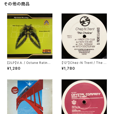
その他の商品
【2LP】V.A. / Octane Rating
【12”】Chez-N Trent / The C
98.1 (High Octane Recordi
hoice (KMS) (KMS 051)
¥1,280
¥1,780
ngs) (HOR 001)