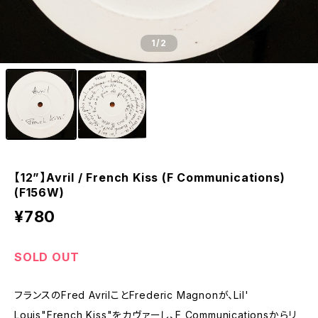
1
/2
【12”】Avril / French Kiss (F Communications)
(F156W)
¥780
SOLD OUT
フランスのFred AvrilことFrederic Magnonが、Lil'
Louis"French Kiss"をカヴァーし、F Communicationsからリ