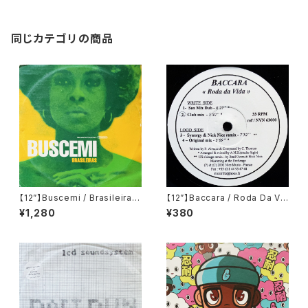
同じカテゴリの商品
【12”】Buscemi / Brasileiras
【12”】Baccara / Roda Da Vi
(Downsall Plastics) (DSL 0
da (Nice Music) (NVN 630
¥1,280
¥380
42)
00)