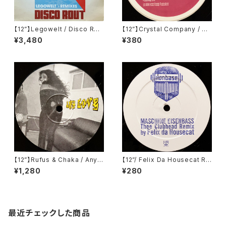
【12”】Legowelt / Disco Rou
【12”】Crystal Company / Sh
t (Cocoon Recordings) (C
ock The Beat (Oven Read
¥3,480
¥380
OR12"004)
y) (OVP018)
【12”】Rufus & Chaka / Any L
【12”/ Felix Da Housecat Re
ove (Remix) (Ransom Rec
mix】Ironbase / Maschine E
¥1,280
¥280
ords) (AN001)
isenbass (Club Culture)
最近チェックした商品