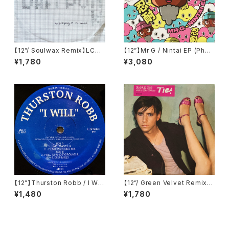
【12”/ Soulwax Remix】LCD
【12”】Mr G / Nintai EP (Phoe
Soundsystem / Daft Punk I
nix G.) (PG077)
¥1,780
¥3,080
s Playing At My House (DF
A) (dfaemi 2143)
【12”】Thurston Robb / I Will
【12”/ Green Velvet Remix】
(Acacia Records) (AR021)
Tiga / Shoes (Different) (D
¥1,480
¥1,780
IFB 1216T)