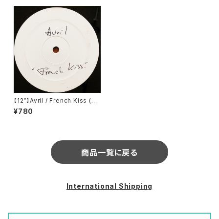
【12”】Avril / French Kiss (F
Communications) (F156W)
¥780
商品一覧に戻る
International Shipping