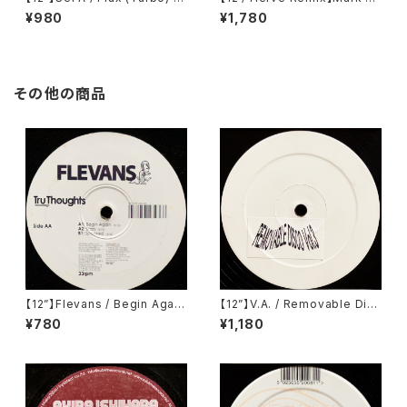
urbo 115)
nson & The Business Intl /
¥980
¥1,780
Bang Bang Bang (Columbi
a) (88697741961)
その他の商品
【12”】Flevans / Begin Again
【12”】V.A. / Removable Disc
(Tru Thoughts) (TRU 036)
o Vol.3 (Removable Disco)
¥780
¥1,180