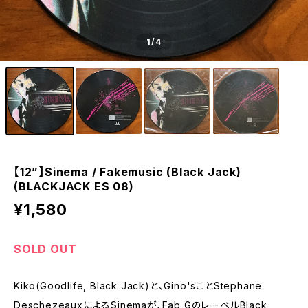
1
/4
【12”】Sinema / Fakemusic (Black Jack)
(BLACKJACK ES 08)
¥1,580
SOLD OUT
Kiko(Goodlife, Black Jack)と、Gino'sことStephane
DeschezeauxによるSinemaが、Fab GのレーベルBlack