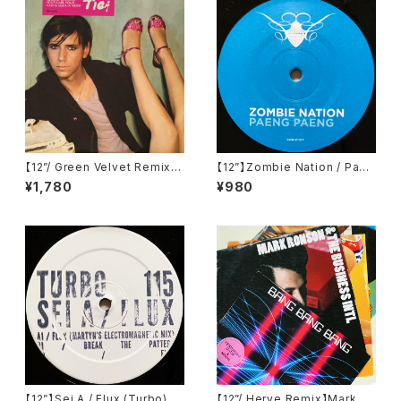
【12”/ Green Velvet Remix】
【12”】Zombie Nation / Paen
Tiga / Shoes (Different) (D
g Paeng (Cocoon Recordi
¥1,780
¥980
IFB 1216T)
ngs) (COR12"017)
【12”】Sei A / Flux (Turbo) (T
【12”/ Herve Remix】Mark Ro