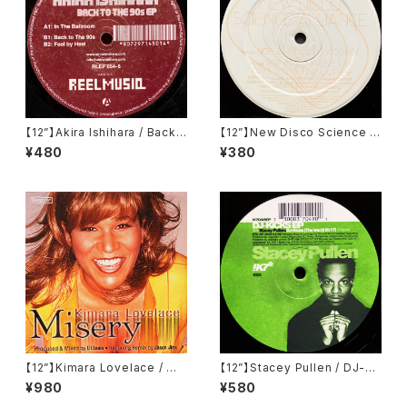
【12”】Akira Ishihara / Back
【12”】New Disco Science Al
To The 90's EP (Reel Musi
liance / Nylon Groover / W
¥480
¥380
q) (RLEP 054-6)
ake Up And Smell The Cof
fee (Kamaflage) (BFLT81)
【12”】Kimara Lovelace / Mi
【12”】Stacey Pullen / DJ-Ki
sery (BPM King Street Sou
cks EP (!K7 Records) (!K70
¥980
¥580
nds) (KSS 1110)
49EP)