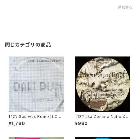
通報する
同じカテゴリの商品
【12”/ Soulwax Remix】LCD
【12”/ aka Zombie Nation】J
Soundsystem / Daft Punk I
ohn Starlight / John's Addi
¥1,780
¥980
s Playing At My House (DF
ction (Television Records)
A) (dfaemi 2143)
(TELE-021)