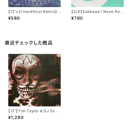
【12”×2/ Hardfloor Remix】T
【2LP】Subhead / Neon Roc
he Shamen / Destination E
ka (Tresor) (Tresor.152)
¥580
¥780
schaton (Disco Clash (Tec
hno Vs Hardbag)) (One Litt
le Indian) (128TP12P)
最近チェックした商品
【12”】Tim Taylor & DJ Slip /
Fear Of Music (Remixes)
¥1,280
(Fear Of Music) (FEAR 01)