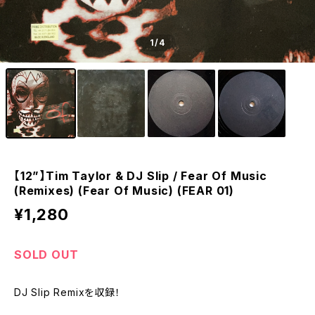
1
/4
【12”】Tim Taylor & DJ Slip / Fear Of Music
(Remixes) (Fear Of Music) (FEAR 01)
¥1,280
SOLD OUT
DJ Slip Remixを収録！