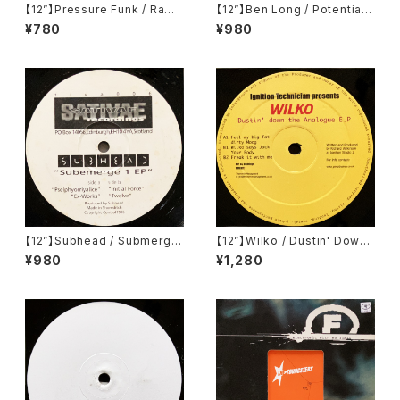
【12”】Pressure Funk / Raw
【12”】Ben Long / Potential
Spirit (Soma Quality Recor
001 (Potential) (POT001)
¥780
¥980
dings) (SOMA 49)
【12”】Subhead / Submerge
【12”】Wilko / Dustin' Down
1 EP (Sativae Recordings)
The Analogue E.P (Ignition
¥980
¥1,280
(tiva006)
Records) (IGT 010)