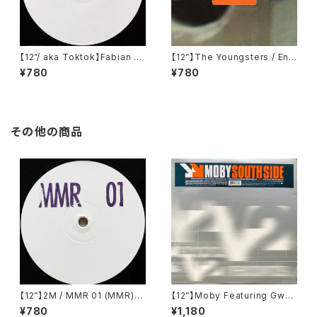
【12”/ aka Toktok】Fabian Fe
【12”】The Youngsters / End
yerabendt / Moabit Rules
(F Communications) (F 13
¥780
¥780
(V-Records) (V011)
5)
その他の商品
【12”】2M / MMR 01 (MMR)
【12”】Moby Featuring Gwen
(MMR 01)
Stefani / South Side (V2)
¥780
¥1,180
(63881-27676-1)