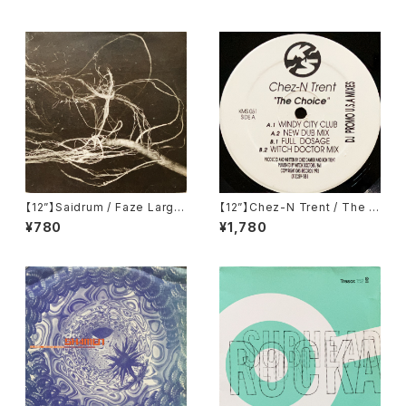
【12”】Saidrum / Faze Large
【12”】Chez-N Trent / The C
(Revirth) (RE007)
hoice (KMS) (KMS 051)
¥780
¥1,780