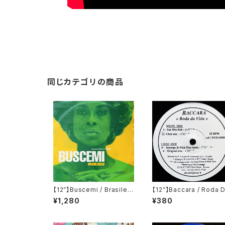
同じカテゴリの商品
【12”】Buscemi / Brasileir
【12”】Baccara / Roda 
as (Downsall Plastics)
Vida (Nice Music) (N
¥1,280
¥380
(DSL 042)
63000)