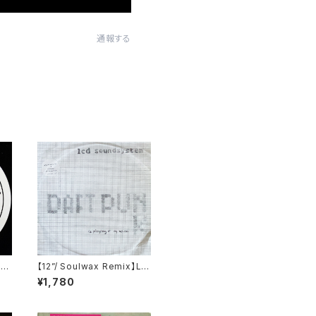
通報する
Da
【12”/ Soulwax Remix】LC
VN
D Soundsystem / Daft P
¥1,780
unk Is Playing At My Ho
use (DFA) (dfaemi 2143)