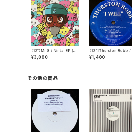
【12”】Mr G / Nintai EP (Ph
【12”】Thurston Robb / 
oenix G.) (PG077)
Will (Acacia Records)
¥3,080
¥1,480
R021)
その他の商品