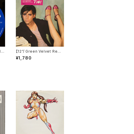
I
【12”/ Green Velvet Remi
 (A
x】Tiga / Shoes (Differe
¥1,780
nt) (DIFB 1216T)