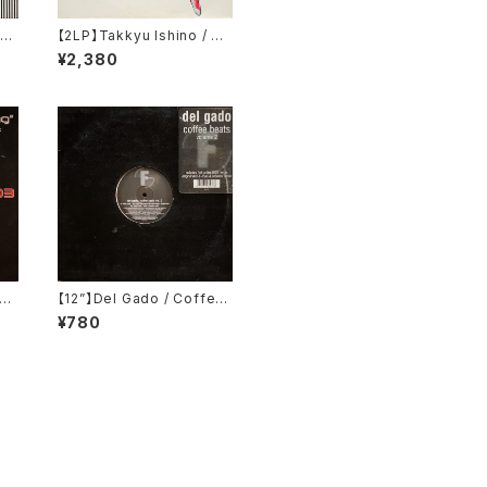
cus
【2LP】Takkyu Ishino / Th
th
robbing Disco Cat (Loo
¥2,380
CB
pa) (SYUM 0091-2)
eas
【12”】Del Gado / Coffee
NZ
Beats Vol. 2 (Fluential)
¥780
(fluent 47)