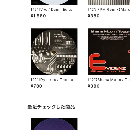
【12”】V.A. / Damn Edits 1
【12”/ FPM Remix】Mar
(Damn Edits) (DAMN 1)
Nikolai / Bushes (Sou
¥1,580
¥380
ern Fried Records) (E
69R)
【12”】Dynarec / The Lost
【12”】Shana Moon / T
Souls (Delsin) (44 dsr/d
ing (Evidenz) (EVIDE
¥780
¥380
nr2)
003)
最近チェックした商品