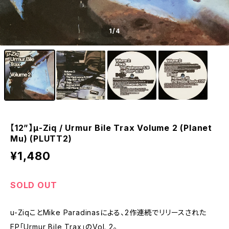
1
/4
【12”】µ-Ziq / Urmur Bile Trax Volume 2 (Planet
Mu) (PLUTT2)
¥1,480
SOLD OUT
u-ZiqことMike Paradinasによる、2作連続でリリースされた
EP「Urmur Bile Trax」のVol. 2。