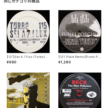
同じカテゴリの商品
【12”】Sei A / Flux (Turbo) (T
【12”/ Plaid Remix】Funki Po
urbo 115)
rcini / King Ashabanapal (N
¥980
¥1,280
inja Tune) (zen 1237)