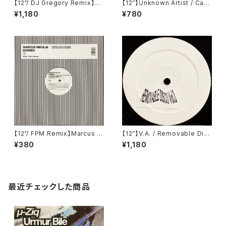
【12”/ DJ Gregory Remix】Sh
【12”】Unknown Artist / Can
azz / El Camino Pt.2 (Yello
You Break It (LTD 004)
¥1,180
¥780
w Productions) (YP 029)
【12”/ FPM Remix】Marcus Ni
【12”】V.A. / Removable Disc
kolai / Bushes (Southern Fr
o Vol.3 (Removable Disco)
¥380
¥1,180
ied Records) (ECB69R)
最近チェックした商品