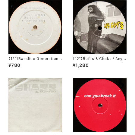
【12”】Bassline Generation /
【12”】Rufus & Chaka / Any L
Cool Scool / Horns Of Jeri
ove (Remix) (Ransom Rec
¥780
¥1,280
cho (Kickin' Underground
ords) (AN001)
Sound) (KUS 16)