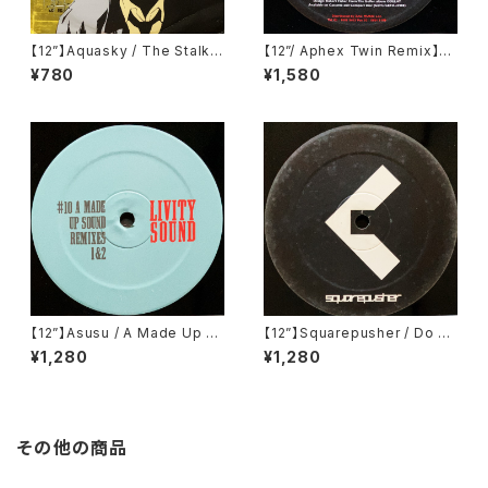
【12”】Aquasky / The Stalke
【12”/ Aphex Twin Remix】B
r / Bulletproof (Moving Sha
eck / The New Pollution (Z
¥780
¥1,580
dow) (SHADOW 132)
ac Records) (ZAC 148)
【12”】Asusu / A Made Up S
【12”】Squarepusher / Do Yo
ound Remixes 1 & 2 (Livity
u Know Squarepusher? (W
¥1,280
¥1,280
Sound) (Livity 010)
arp Records) (WAP 155)
その他の商品