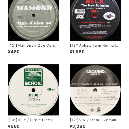
【12”】Mamond / Que Coisa
【12”/ Aphex Twin Remix】B
So? (Far Out Recordings)
eck / The New Pollution (Z
¥480
¥1,580
(FARO 056)
ac Records) (ZAC 148)
【10”】Blue / Circle Line (Em
【12”】V.A. / From Fivemanar
issions Echoic) (PT018)
my Neo Bloody Relaxation
¥980
¥3,280
(Locarno Records) (LCN-0