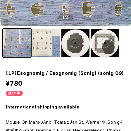
1
/4
【LP】Esognomig / Esognomig (Sonig) (sonig 09)
¥780
残り1点
International shipping available
Mouse On MarsのAndi TomaとJan St. Wernerや、Sonigを
運営するFrank Dommert、Florian Hecker(Mego)、Chicks