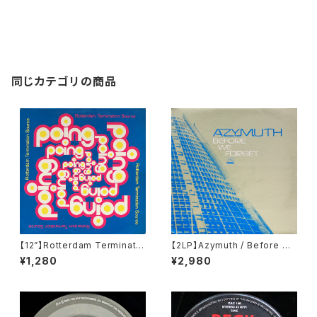
同じカテゴリの商品
【12”】Rotterdam Terminatio
【2LP】Azymuth / Before We
n Source / Poing (SEP Musi
Forget (Far Out Recording
¥1,280
¥2,980
c) (EDGE 12-4)
s) (FARO 046DLP)