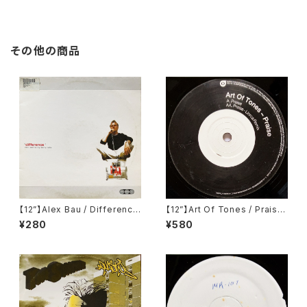
010)
その他の商品
【12”】Alex Bau / Difference
【12”】Art Of Tones / Praise
(Toneman) (Toneman 23)
(20:20 Vision) (VIS142)
¥280
¥580