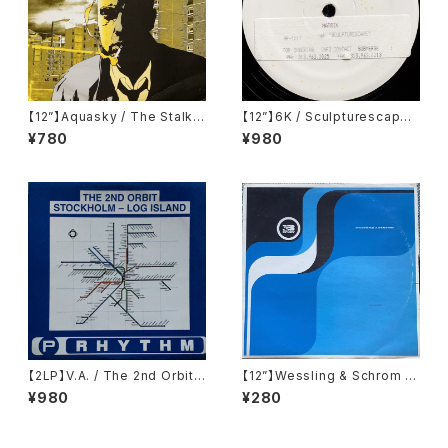
【12”】Aquasky / The Stalke
【12”】6K / Sculpturescape
r / Bulletproof (Moving Sha
E.P. (Matrix) (MR-1017)
¥780
¥980
dow) (SHADOW 132)
【2LP】V.A. / The 2nd Orbit
【12”】Wessling & Schrom /
Stockholm - Log Island (Pl
Donauwellen (Boxer Recor
¥980
¥280
anet Rhythm Records) (PR
dings) (Boxer 004)
RLP002)