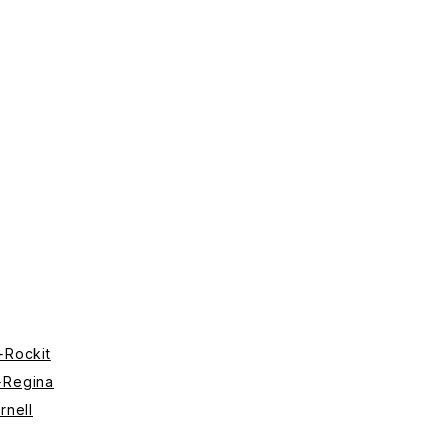
+Rockit
+Regina
rnell