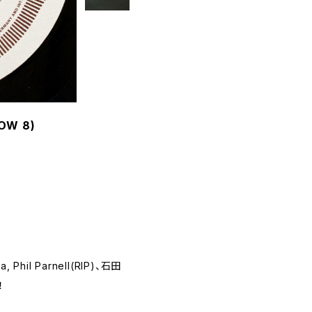
LOW 8)
, Phil Parnell(RIP)、石田
！