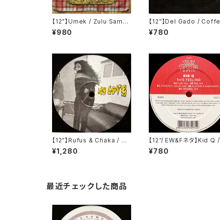
【12”】Umek / Zulu Samur
【12”】Del Gado / Coff
ai (Recon Warriors) (RW
Beats Vol. 2 (Fluential
¥980
¥780
1)
(fluent 47)
【12”】Rufus & Chaka / An
【12”/ EW&Fネタ】Kid Q /
y Love (Remix) (Ransom
his Feeling (Silly Spid
¥1,280
¥780
Records) (AN001)
Music) (SSM 009)
最近チェックした商品