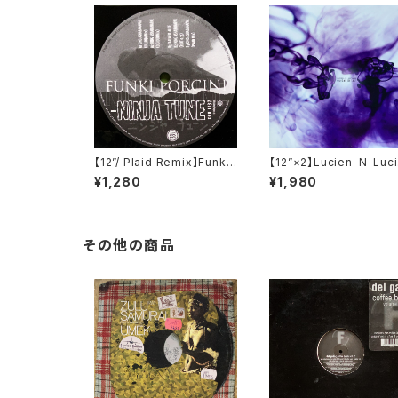
【12”/ Plaid Remix】Funki
【12”×2】Lucien-N-Luc
Porcini / King Ashabana
o / Cuidad De Luz (C
¥1,280
¥1,980
pal (Ninja Tune) (zen 12
enza) (Cadenza 49)
37)
その他の商品