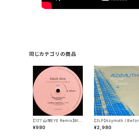
同じカテゴリの商品
【12”/ 山塚EYE Remix】Bla
【2LP】Azymuth / Befo
ck Dice / Cone Toaster
We Forget (Far Out R
¥980
¥2,980
(DFA) (dfa 2129)
ordings) (FARO 046D