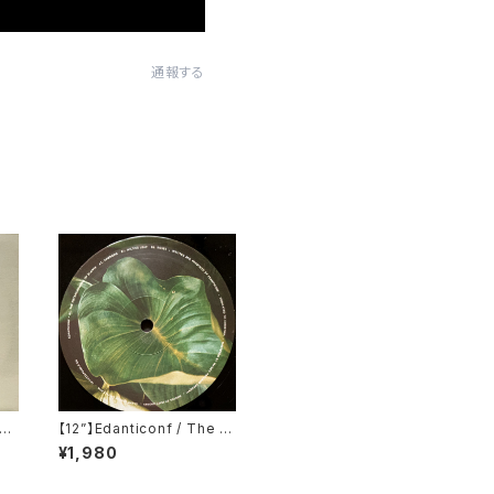
通報する
re
【12”】Edanticonf / The M
ec
etamorphosis Of Plants
¥1,980
LP)
(Silent Season) (SSV16)