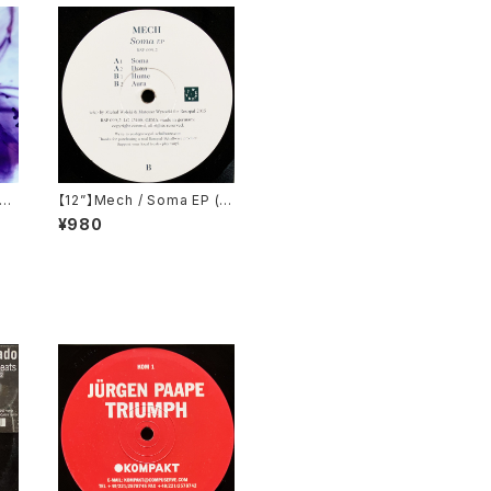
ian
【12”】Mech / Soma EP (R
ad
esopal Schallware) (RS
¥980
P 099,2)