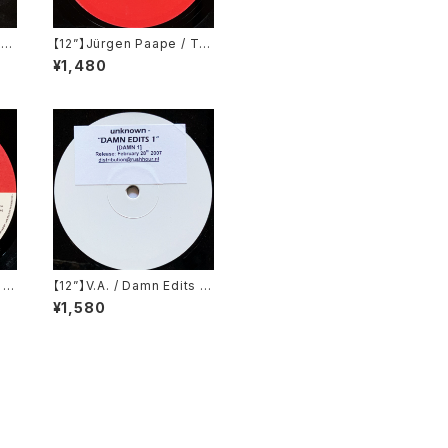
ee
【12”】Jürgen Paape / Tri
)
umph (Kompakt) (KOM
¥1,480
1)
 T
【12”】V.A. / Damn Edits 1
er
(Damn Edits) (DAMN 1)
¥1,580