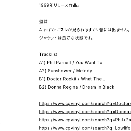
1999年リリース作品。
盤質
A わずかにスレが見られますが、音には出ません。
ジャケットは良好な状態です。
Tracklist
A1) Phil Parnell / You Want To
A2) Sunshower / Melody
B1) Doctor Rockit / What The...
B2) Donna Regina / Dream In Black
https://www.cpvinyl.com/search?q=Doctor
https://www.cpvinyl.com/search?q=Donna
https://www.cpvinyl.com/search?q=Phil+Pa
g
https://www.cpvinyl.com/search?q=Lowlife