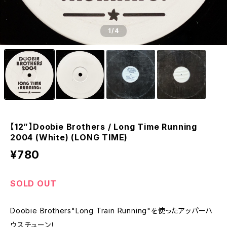
1
/4
【12”】Doobie Brothers / Long Time Running
2004 (White) (LONG TIME)
¥780
SOLD OUT
Doobie Brothers"Long Train Running"を使ったアッパーハ
ウスチューン！