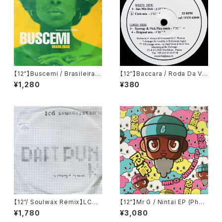
【12”】Buscemi / Brasileiras
【12”】Baccara / Roda Da Vi
(Downsall Plastics) (DSL 0
da (Nice Music) (NVN 630
¥1,280
¥380
42)
00)
【12”/ Soulwax Remix】LCD
【12”】Mr G / Nintai EP (Phoe
Soundsystem / Daft Punk I
nix G.) (PG077)
¥1,780
¥3,080
s Playing At My House (DF