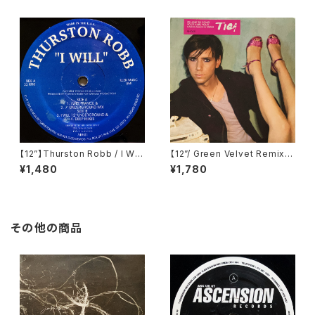
A) (dfaemi 2143)
【12”】Thurston Robb / I Will
【12”/ Green Velvet Remix】
(Acacia Records) (AR021)
Tiga / Shoes (Different) (D
¥1,480
¥1,780
IFB 1216T)
その他の商品