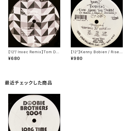
【12”/ Inxec Remix】Tom Da
【12”】Kenny Bobien / Rise
zing / Flabbergasted EP (T
Above The Storm (MAW R
¥680
¥980
oys For Boys Records) (TF
ecords) (MAW-028)
Br.019)
最近チェックした商品