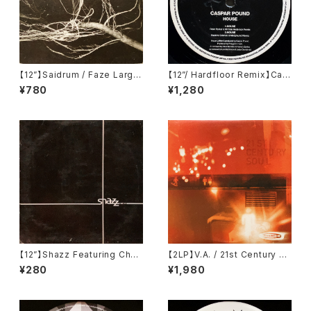
【12”】Saidrum / Faze Large
【12”/ Hardfloor Remix】Cas
(Revirth) (RE007)
par Pound / House (Ascen
¥780
¥1,280
sion Records) (ASC UK 07)
【12”】Shazz Featuring Char
【2LP】V.A. / 21st Century So
maine King / Carry On (Col
ul (Talkin' Loud) (534 742-
¥280
¥1,980
umbia) (COL 666861-6)
1)