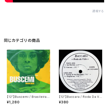
通報する
同じカテゴリの商品
【12”】Buscemi / Brasileiras
【12”】Baccara / Roda Da Vi
(Downsall Plastics) (DSL 0
da (Nice Music) (NVN 630
¥1,280
¥380
42)
00)