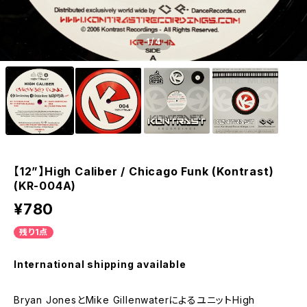
1
/4
【12”】High Caliber / Chicago Funk (Kontrast)
(KR-004A)
¥780
残り1点
International shipping available
Bryan JonesとMike GillenwaterによるユニットHigh