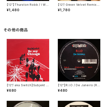
【12”】Thurston Robb / I Will
【12”/ Green Velvet Remix】
(Acacia Records) (AR021)
Tiga / Shoes (Different) (D
¥1,480
¥1,780
IFB 1216T)
その他の商品
【12”/ aka Switch】Subjekt /
【12”】R.I.O / De Janeiro (Ro
Be My Chicago (Freerange
yal Flush Records) (RF074)
¥680
¥480
Records) (FR038)