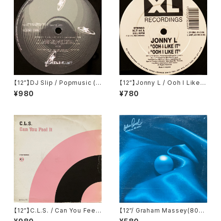
【12”】DJ Slip / Popmusic (K
【12”】Jonny L / Ooh I Like It
anzleramt) (KA 26)
(XL Recordings) (XLT 44)
¥980
¥780
【12”】C.L.S. / Can You Feel I
【12”/ Graham Massey(808
t (Satellite) (3 Beat Record
State) Remix】Blue Pearl /