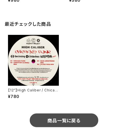
¥980
¥580
s) (74321 58016 1)
Naked In The Rain (Big Lif
e) (877 615-1)
最近チェックした商品
【12”】High Caliber / Chicag
o Funk (Kontrast) (KR-004
¥780
A)
商品一覧に戻る