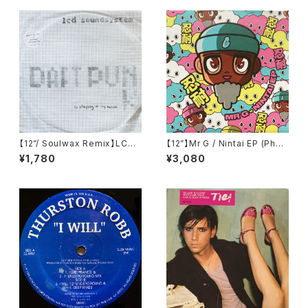
【12”/ Soulwax Remix】LCD
【12”】Mr G / Nintai EP (Phoe
Soundsystem / Daft Punk I
nix G.) (PG077)
¥1,780
¥3,080
s Playing At My House (DF
A) (dfaemi 2143)