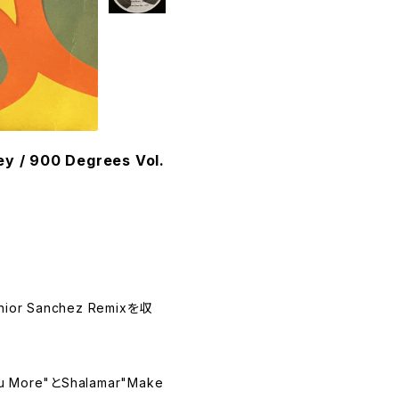
ey / 900 Degrees Vol.
unior Sanchez Remixを収
ou More"とShalamar"Make