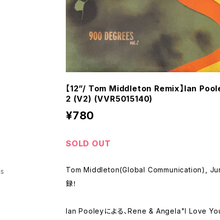
【12”/ Tom Middleton Remix】Ian Pool
2 (V2) (VVR5015140)
¥780
SOLD OUT
Tom Middleton(Global Communication), J
ss
録！
Ian Pooleyによる、Rene & Angela"I Love Y