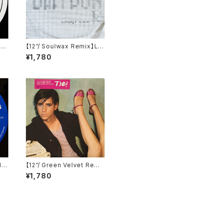
Da
【12”/ Soulwax Remix】LC
VN
D Soundsystem / Daft P
¥1,780
unk Is Playing At My Ho
use (DFA) (dfaemi 2143)
I
【12”/ Green Velvet Remi
 (A
x】Tiga / Shoes (Differe
¥1,780
nt) (DIFB 1216T)