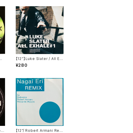
dy
【12”】Luke Slater / All Ex
RO
hale # 1 (NovaMute) (12
¥280
NOMU79)
o
【12”/ Robert Armani Rem