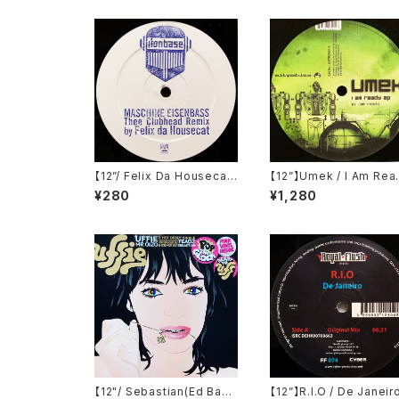
【12”/ Felix Da Housecat
【12”】Umek / I Am Rea
Remix】Ironbase / Masc
EP (Astrodisco) (AST
¥280
¥1,280
hine Eisenbass (Club Cu
001-6)
lture)
【12"/ Sebastian(Ed Bang
【12”】R.I.O / De Janeir