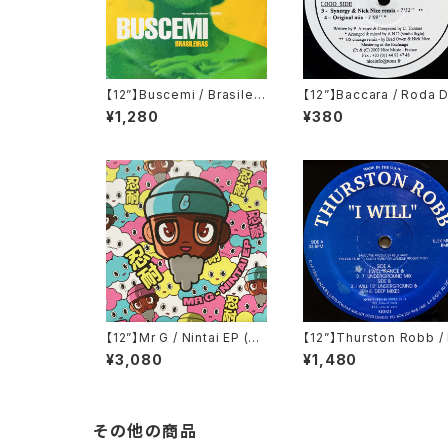
【12”】Buscemi / Brasileir
【12”】Baccara / Roda 
as (Downsall Plastics)
Vida (Nice Music) (N
¥1,280
¥380
(DSL 042)
63000)
【12”】Mr G / Nintai EP (Ph
【12”】Thurston Robb / 
oenix G.) (PG077)
Will (Acacia Records)
¥3,080
¥1,480
R021)
その他の商品