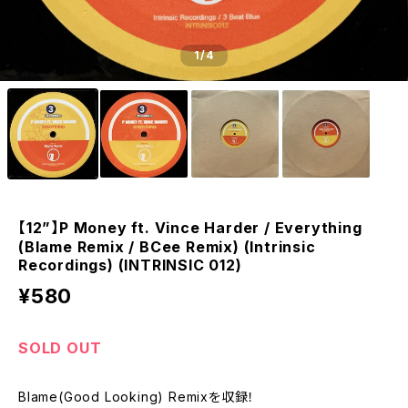
1
/4
【12”】P Money ft. Vince Harder / Everything
(Blame Remix / BCee Remix) (Intrinsic
Recordings) (INTRINSIC 012)
¥580
SOLD OUT
Blame(Good Looking) Remixを収録！