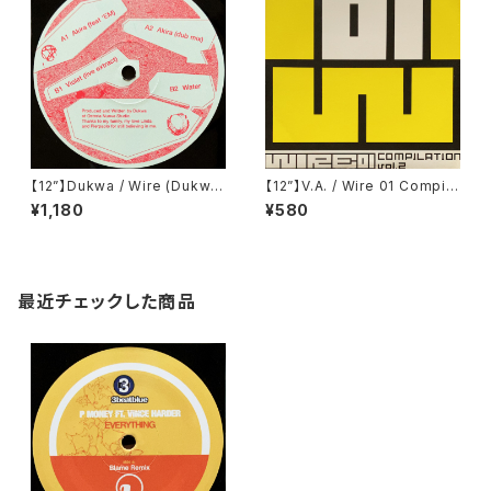
【12”】Dukwa / Wire (Dukwa
【12”】V.A. / Wire 01 Compila
Music) (DUKWA002)
tion Vol. 2 (Ki/oon) (SYUM
¥1,180
¥580
0198)
最近チェックした商品