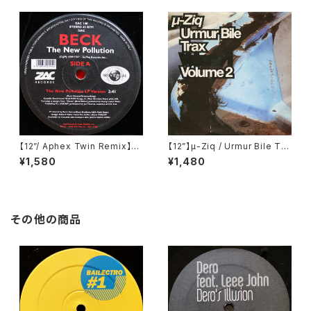
【12”/ Aphex Twin Remix】B
【12”】µ-Ziq / Urmur Bile Tra
eck / The New Pollution (Z
x Volume 2 (Planet Mu) (PL
¥1,580
¥1,480
ac Records) (ZAC 148)
UTT2)
その他の商品