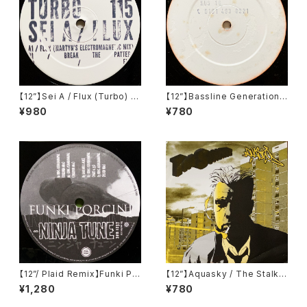
【12”】Sei A / Flux (Turbo) (T
【12”】Bassline Generation /
urbo 115)
Cool Scool / Horns Of Jeri
¥980
¥780
cho (Kickin' Underground
Sound) (KUS 16)
【12”/ Plaid Remix】Funki Po
【12”】Aquasky / The Stalke
rcini / King Ashabanapal (N
r / Bulletproof (Moving Sha
¥1,280
¥780
inja Tune) (zen 1237)
dow) (SHADOW 132)