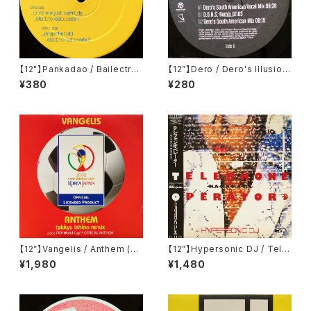
【12"】Pankadao / Bailectro
【12”】Dero / Dero's Illusion
#1 (bailectro) ‎(BR001)
(Kontor Records) (Kontor5
¥380
¥280
16)
【12”】Vangelis / Anthem (Ta
【12”】Hypersonic DJ / Tele
kkyu Ishino Remix) (2002 F
phone Operator -Ola-Ola-
¥1,980
¥1,480
IFA World Cup Official Anth
Ola-Ola- (Eastworld) (TOJ
em) (Ki/oon) (SYUM 0225)
T-114)