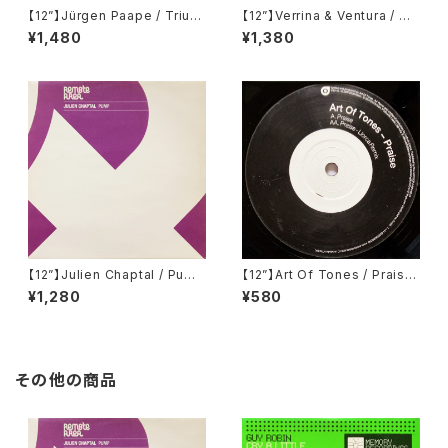
【12”】Jürgen Paape / Trium
【12”】Verrina & Ventura / Co
ph (Kompakt) (KOM 1)
clea EP (Propaganda Reco
¥1,480
¥1,380
rds) (PR002)
【12”】Julien Chaptal / Pump
【12”】Art Of Tones / Praise
(Remote Area) (Remote02
(20:20 Vision) (VIS142)
¥1,280
¥580
5)
その他の商品