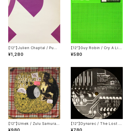
【12”】Julien Chaptal / Pump
【12”】Guy Robin / Cry A Littl
(Remote Area) (Remote02
e (Memory Recordings) (M
¥1,280
¥580
5)
EMORY001)
【12”】Umek / Zulu Samurai
【12”】Dynarec / The Lost S
(Recon Warriors) (RW1)
ouls (Delsin) (44 dsr/dnr2)
¥980
¥780