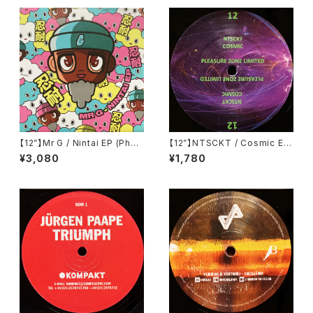
【12”】Mr G / Nintai EP (Phoe
【12”】NTSCKT / Cosmic EP
nix G.) (PG077)
(Pleasure Zone Limited) (P
¥3,080
¥1,780
LZ012LTD)