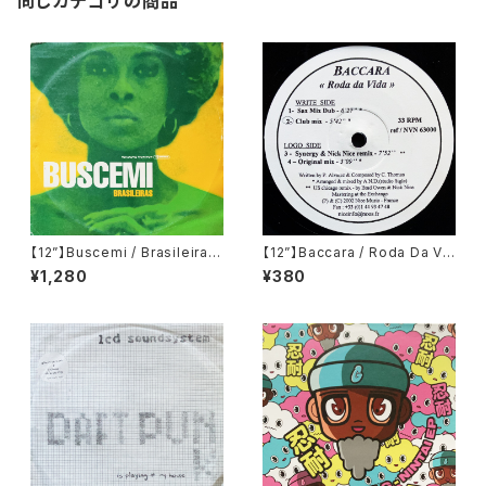
同じカテゴリの商品
【12”】Buscemi / Brasileiras
【12”】Baccara / Roda Da Vi
(Downsall Plastics) (DSL 0
da (Nice Music) (NVN 630
¥1,280
¥380
42)
00)