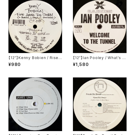
【12”】Kenny Bobien / Rise
【12”】Ian Pooley / What's Y
Above The Storm (MAW R
our Number / Welcome To
¥980
¥1,580
ecords) (MAW-028)
The Tunnel (Force Inc. US)
(FIM US 17)