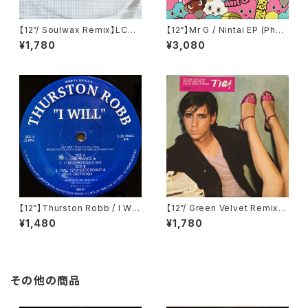
【12”/ Soulwax Remix】LCD
【12”】Mr G / Nintai EP (Phoe
Soundsystem / Daft Punk I
nix G.) (PG077)
¥1,780
¥3,080
s Playing At My House (DF
A) (dfaemi 2143)
【12”】Thurston Robb / I Will
【12”/ Green Velvet Remix】
(Acacia Records) (AR021)
Tiga / Shoes (Different) (D
¥1,480
¥1,780
IFB 1216T)
その他の商品