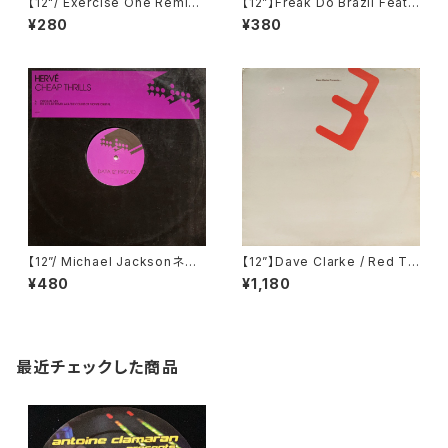
【12"/ Exercise One Remix】
【12”】Freak Do Brazil Feat.
James Unk / Clear View (L
Claudia Da Silva / Ritmo D
¥280
¥380
esIzmo:r) (LIZM-03)
as Ondas Freak Do (Nitro
Records (Italy)) (NT 011)
【12”/ Michael Jacksonネタ】
【12”】Dave Clarke / Red Th
Hervé / Cheap Thrills (Dat
ree (Deconstruction) (743
¥480
¥1,180
a Records) (DATA189P1)
21 306991)
最近チェックした商品