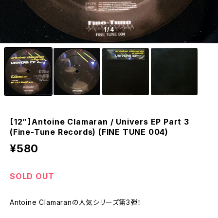
1
/4
【12”】Antoine Clamaran / Univers EP Part 3
(Fine-Tune Records) (FINE TUNE 004)
¥580
SOLD OUT
Antoine Clamaranの人気シリーズ第3弾！