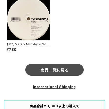
【12”】Mateo Murphy + Noa
h Pred / Initiation (Metapat
¥780
h Recordings) (MTP001-6)
商品一覧に戻る
International Shipping
商品合計￥3,300以上の購入で