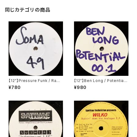
同じカテゴリの商品
【12”】Pressure Funk / Raw
【12”】Ben Long / Potential
Spirit (Soma Quality Recor
001 (Potential) (POT001)
¥780
¥980
dings) (SOMA 49)