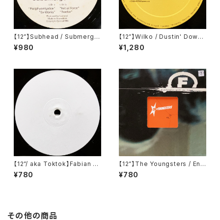
【12”】Subhead / Submerge
【12”】Wilko / Dustin' Down
1 EP (Sativae Recordings)
The Analogue E.P (Ignition
¥980
¥1,280
(tiva006)
Records) (IGT 010)
【12”/ aka Toktok】Fabian Fe
【12”】The Youngsters / End
yerabendt / Moabit Rules
(F Communications) (F 13
¥780
¥780
(V-Records) (V011)
5)
その他の商品