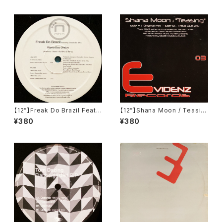
【12”】Freak Do Brazil Feat.
【12”】Shana Moon / Teasin
Claudia Da Silva / Ritmo D
g (Evidenz) (EVIDENZ 003)
¥380
¥380
as Ondas Freak Do (Nitro
Records (Italy)) (NT 011)