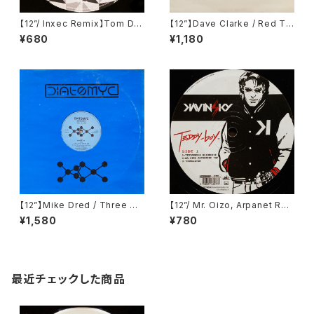
【12”/ Inxec Remix】Tom Da
【12”】Dave Clarke / Red Th
zing / Flabbergasted EP (T
ree (Deconstruction) (743
¥680
¥1,180
oys For Boys Records) (TF
21 306991)
Br.019)
【12”】Mike Dred / Three Qu
【12”/ Mr. Oizo, Arpanet Re
arks (Diatomyc) (DT 009)
mix】Kavinsky / Teddy Boy
¥1,580
¥780
EP (Record Makers) (REC 2
4)
最近チェックした商品