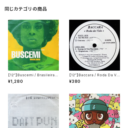
同じカテゴリの商品
【12”】Buscemi / Brasileiras
【12”】Baccara / Roda Da Vi
(Downsall Plastics) (DSL 0
da (Nice Music) (NVN 630
¥1,280
¥380
42)
00)