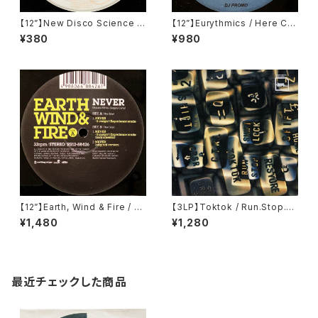
【12”】New Disco Science Al
【12”】Eurythmics / Here Co
liance / Nylon Groover / W
mes The Rain Again (Excur
¥380
¥980
ake Up And Smell The Cof
sions) (EB-03)
fee (Kamaflage) (BFLT81)
【12”】Earth, Wind & Fire / N
【3LP】Toktok / Run.Stop.R
ever (Sunaga T Experienc
estore (Bpitch Control) (BP
¥1,480
¥1,280
e Remix) (Rhythm Republi
CTRL 010 LP)
c) (RR12-88426)
最近チェックした商品