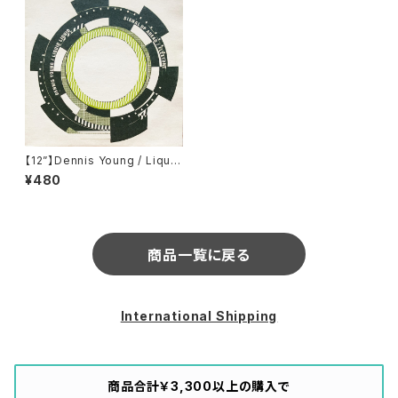
【12”】Dennis Young / Liquid
Liquid / Signal Up Ahead /
¥480
Flextone (Rush Hour) (RH0
18)
商品一覧に戻る
International Shipping
商品合計￥3,300以上の購入で