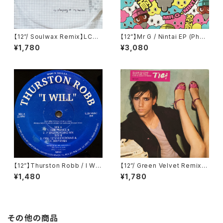
【12”/ Soulwax Remix】LCD
【12”】Mr G / Nintai EP (Phoe
Soundsystem / Daft Punk I
nix G.) (PG077)
¥1,780
¥3,080
s Playing At My House (DF
A) (dfaemi 2143)
【12”】Thurston Robb / I Will
【12”/ Green Velvet Remix】
(Acacia Records) (AR021)
Tiga / Shoes (Different) (D
¥1,480
¥1,780
IFB 1216T)
その他の商品