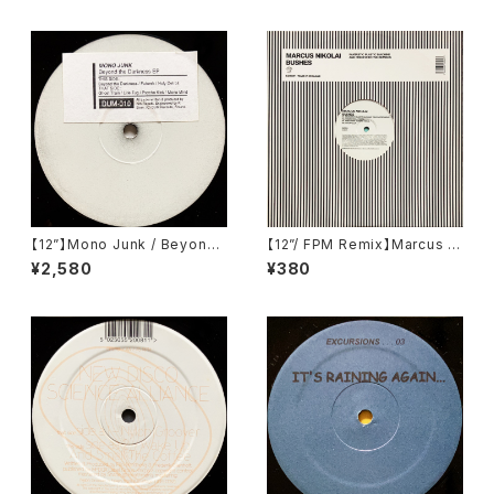
【12”】Mono Junk / Beyond
【12”/ FPM Remix】Marcus Ni
The Darkness EP (DUM 00
kolai / Bushes (Southern Fr
¥2,580
¥380
7) (Dum Records) (DUM 01
ied Records) (ECB69R)
0)